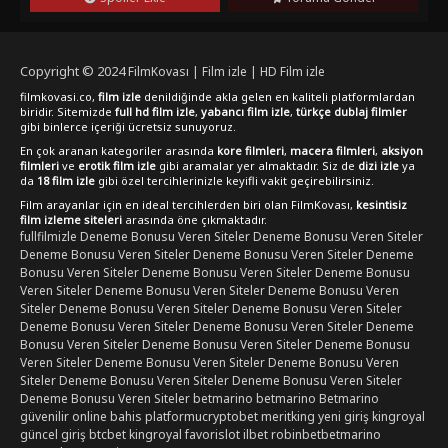
serüvenine tanıklık etmek için şimdi film izle seçeneğinden
yararlanabilirsiniz.
Copyright © 2024
FilmKovası | Film izle | HD Film izle
filmkovasi.co,
film izle
denildiğinde akla gelen en kaliteli platformlardan
biridir. Sitemizde
full hd film izle
,
yabancı film izle
,
türkçe dublaj filmler
gibi binlerce içeriği ücretsiz sunuyoruz.
En çok aranan kategoriler arasında
kore filmleri
,
macera filmleri
,
aksiyon
filmleri
ve
erotik film izle
gibi aramalar yer almaktadır. Siz de
dizi izle
ya
da
18 film izle
gibi özel tercihlerinizle keyifli vakit geçirebilirsiniz.
Film arayanlar için en ideal tercihlerden biri olan FilmKovası,
kesintisiz
film izleme siteleri
arasında öne çıkmaktadır.
fullfilmizle
Deneme Bonusu Veren Siteler
Deneme Bonusu Veren Siteler
Deneme Bonusu Veren Siteler
Deneme Bonusu Veren Siteler
Deneme
Bonusu Veren Siteler
Deneme Bonusu Veren Siteler
Deneme Bonusu
Veren Siteler
Deneme Bonusu Veren Siteler
Deneme Bonusu Veren
Siteler
Deneme Bonusu Veren Siteler
Deneme Bonusu Veren Siteler
Deneme Bonusu Veren Siteler
Deneme Bonusu Veren Siteler
Deneme
Bonusu Veren Siteler
Deneme Bonusu Veren Siteler
Deneme Bonusu
Veren Siteler
Deneme Bonusu Veren Siteler
Deneme Bonusu Veren
Siteler
Deneme Bonusu Veren Siteler
Deneme Bonusu Veren Siteler
Deneme Bonusu Veren Siteler
betmarino
betmarino
Betmarino
güvenilir online bahis platformu
cryptobet
meritking yeni giriş
kingroyal
güncel giriş
btcbet
kingroyal
favorislot
ilbet
robinbet
betmarino