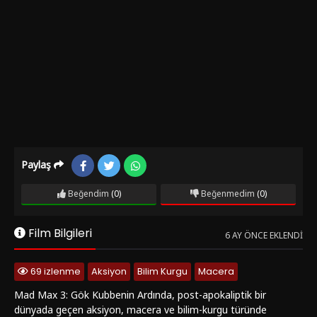
Paylaş
Beğendim
(0)
Beğenmedim
(0)
Film Bilgileri
6 AY ÖNCE EKLENDI
69 izlenme
Aksiyon
Bilim Kurgu
Macera
Mad Max 3: Gök Kubbenin Ardında, post-apokaliptik bir
dünyada geçen aksiyon, macera ve bilim-kurgu türünde