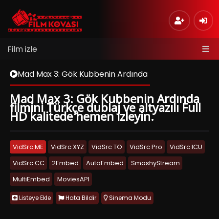
Film izle
Mad Max 3: Gök Kubbenin Ardında
Mad Max 3: Gök Kubbenin Ardında
filmini Türkçe dublaj ve altyazılı Full
HD kalitede hemen izleyin.
VidSrc ME
VidSrc XYZ
VidSrc TO
VidSrc Pro
VidSrc ICU
VidSrc CC
2Embed
AutoEmbed
SmashyStream
MultiEmbed
MoviesAPI
Listeye Ekle
Hata Bildir
Sinema Modu