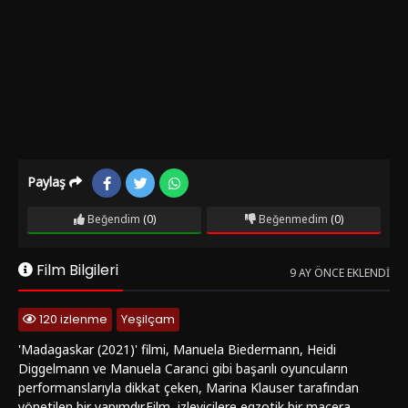
Paylaş
Beğendim
(0)
Beğenmedim
(0)
Film Bilgileri
9 AY ÖNCE EKLENDI
120 izlenme
Yeşilçam
'Madagaskar (2021)' filmi, Manuela Biedermann, Heidi
Diggelmann ve Manuela Caranci gibi başarılı oyuncuların
performanslarıyla dikkat çeken, Marina Klauser tarafından
yönetilen bir yapımdır.Film, izleyicilere egzotik bir macera