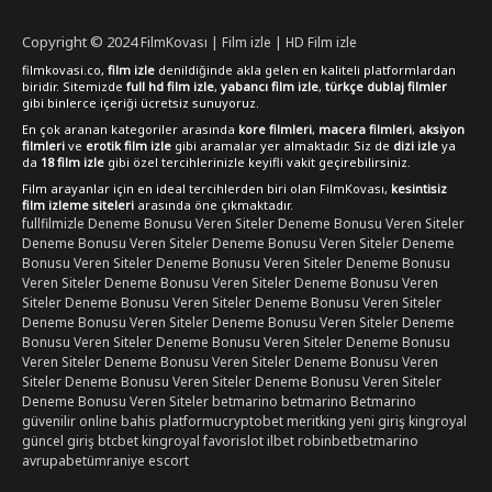
Copyright © 2024
FilmKovası | Film izle | HD Film izle
filmkovasi.co,
film izle
denildiğinde akla gelen en kaliteli platformlardan
biridir. Sitemizde
full hd film izle
,
yabancı film izle
,
türkçe dublaj filmler
gibi binlerce içeriği ücretsiz sunuyoruz.
En çok aranan kategoriler arasında
kore filmleri
,
macera filmleri
,
aksiyon
filmleri
ve
erotik film izle
gibi aramalar yer almaktadır. Siz de
dizi izle
ya
da
18 film izle
gibi özel tercihlerinizle keyifli vakit geçirebilirsiniz.
Film arayanlar için en ideal tercihlerden biri olan FilmKovası,
kesintisiz
film izleme siteleri
arasında öne çıkmaktadır.
fullfilmizle
Deneme Bonusu Veren Siteler
Deneme Bonusu Veren Siteler
Deneme Bonusu Veren Siteler
Deneme Bonusu Veren Siteler
Deneme
Bonusu Veren Siteler
Deneme Bonusu Veren Siteler
Deneme Bonusu
Veren Siteler
Deneme Bonusu Veren Siteler
Deneme Bonusu Veren
Siteler
Deneme Bonusu Veren Siteler
Deneme Bonusu Veren Siteler
Deneme Bonusu Veren Siteler
Deneme Bonusu Veren Siteler
Deneme
Bonusu Veren Siteler
Deneme Bonusu Veren Siteler
Deneme Bonusu
Veren Siteler
Deneme Bonusu Veren Siteler
Deneme Bonusu Veren
Siteler
Deneme Bonusu Veren Siteler
Deneme Bonusu Veren Siteler
Deneme Bonusu Veren Siteler
betmarino
betmarino
Betmarino
güvenilir online bahis platformu
cryptobet
meritking yeni giriş
kingroyal
güncel giriş
btcbet
kingroyal
favorislot
ilbet
robinbet
betmarino
avrupabet
ümraniye escort