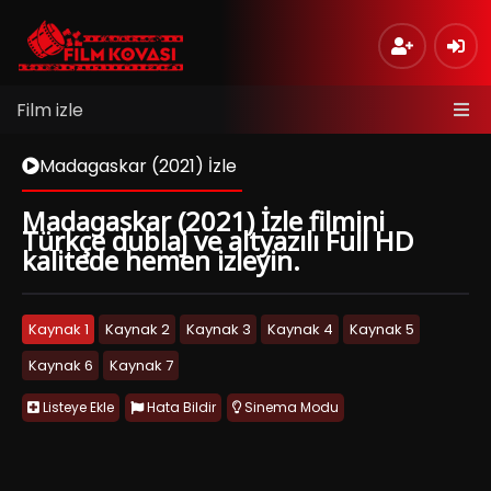
Film izle
Madagaskar (2021) İzle
Madagaskar (2021) İzle filmini
Türkçe dublaj ve altyazılı Full HD
kalitede hemen izleyin.
Kaynak 1
Kaynak 2
Kaynak 3
Kaynak 4
Kaynak 5
Kaynak 6
Kaynak 7
Listeye Ekle
Hata Bildir
Sinema Modu