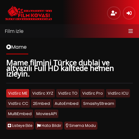
Film izle
Mame
Mame filmini Türkçe dublaj ve
altyazılı Full HD kalitede hemen
izleyin.
VidSrc ME
VidSrc XYZ
VidSrc TO
VidSrc Pro
VidSrc ICU
VidSrc CC
2Embed
AutoEmbed
SmashyStream
MultiEmbed
MoviesAPI
Listeye Ekle
Hata Bildir
Sinema Modu