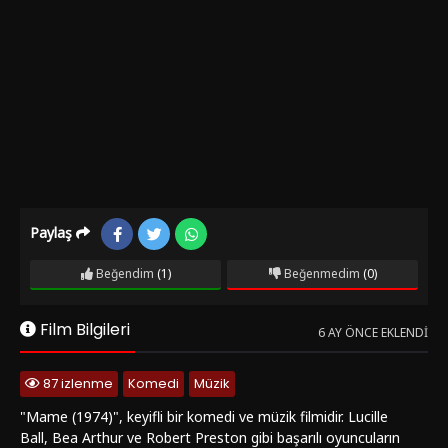
Paylaş
Beğendim
(1)
Beğenmedim
(0)
Film Bilgileri
6 AY ÖNCE EKLENDI
87 izlenme
Komedi
Müzik
"Mame (1974)", keyifli bir komedi ve müzik filmidir. Lucille
Ball, Bea Arthur ve Robert Preston gibi başarılı oyuncuların