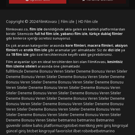
geçirebilirsiniz.
Copyright © 2024
FilmKovası | Film izle | HD Film izle
filmkovasi.co,
film izle
denildiğinde akla gelen en kaliteli platformlardan
biridir. Sitemizde
full hd film izle
,
yabancı film izle
,
türkçe dublaj filmler
gibi binlerce içeriği ücretsiz sunuyoruz.
En çok aranan kategoriler arasında
kore filmleri
,
macera filmleri
,
aksiyon
filmleri
ve
erotik film izle
gibi aramalar yer almaktadır. Siz de
dizi izle
ya
da
18 film izle
gibi özel tercihlerinizle keyifli vakit geçirebilirsiniz.
Film arayanlar için en ideal tercihlerden biri olan FilmKovası,
kesintisiz
film izleme siteleri
arasında öne çıkmaktadır.
fullfilmizle
Deneme Bonusu Veren Siteler
Deneme Bonusu Veren Siteler
Deneme Bonusu Veren Siteler
Deneme Bonusu Veren Siteler
Deneme
Bonusu Veren Siteler
Deneme Bonusu Veren Siteler
Deneme Bonusu
Veren Siteler
Deneme Bonusu Veren Siteler
Deneme Bonusu Veren
Siteler
Deneme Bonusu Veren Siteler
Deneme Bonusu Veren Siteler
Deneme Bonusu Veren Siteler
Deneme Bonusu Veren Siteler
Deneme
Bonusu Veren Siteler
Deneme Bonusu Veren Siteler
Deneme Bonusu
Veren Siteler
Deneme Bonusu Veren Siteler
Deneme Bonusu Veren
Siteler
Deneme Bonusu Veren Siteler
Deneme Bonusu Veren Siteler
Deneme Bonusu Veren Siteler
betmarino
betmarino
Betmarino
güvenilir online bahis platformu
cryptobet
meritking yeni giriş
kingroyal
güncel giriş
btcbet
kingroyal
favorislot
ilbet
robinbet
betmarino