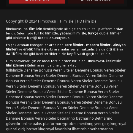
içeren +18 kategorisindeki bu yapımı Netflix'te de
bulabilirsiniz. Keyifli seyirler!
Copyright © 2024
FilmKovası | Film izle | HD Film izle
filmkovasi.co,
film izle
denildiğinde akla gelen en kaliteli platformlardan
biridir. Sitemizde
full hd film izle
,
yabancı film izle
,
türkçe dublaj filmler
gibi binlerce içeriği ücretsiz sunuyoruz.
En çok aranan kategoriler arasında
kore filmleri
,
macera filmleri
,
aksiyon
filmleri
ve
erotik film izle
gibi aramalar yer almaktadır. Siz de
dizi izle
ya
da
18 film izle
gibi özel tercihlerinizle keyifli vakit geçirebilirsiniz.
Film arayanlar için en ideal tercihlerden biri olan FilmKovası,
kesintisiz
film izleme siteleri
arasında öne çıkmaktadır.
fullfilmizle
Deneme Bonusu Veren Siteler
Deneme Bonusu Veren Siteler
Deneme Bonusu Veren Siteler
Deneme Bonusu Veren Siteler
Deneme
Bonusu Veren Siteler
Deneme Bonusu Veren Siteler
Deneme Bonusu
Veren Siteler
Deneme Bonusu Veren Siteler
Deneme Bonusu Veren
Siteler
Deneme Bonusu Veren Siteler
Deneme Bonusu Veren Siteler
Deneme Bonusu Veren Siteler
Deneme Bonusu Veren Siteler
Deneme
Bonusu Veren Siteler
Deneme Bonusu Veren Siteler
Deneme Bonusu
Veren Siteler
Deneme Bonusu Veren Siteler
Deneme Bonusu Veren
Siteler
Deneme Bonusu Veren Siteler
Deneme Bonusu Veren Siteler
Deneme Bonusu Veren Siteler
betmarino
betmarino
Betmarino
güvenilir online bahis platformu
cryptobet
meritking yeni giriş
kingroyal
güncel giriş
btcbet
kingroyal
favorislot
ilbet
robinbet
betmarino