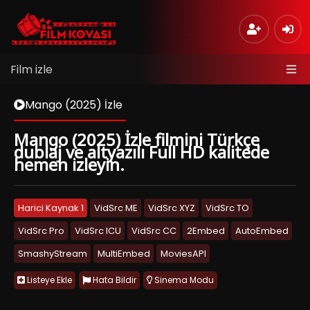
Film izle
Mango (2025) İzle
Mango (2025) İzle filmini Türkçe
dublaj ve altyazılı Full HD kalitede
hemen izleyin.
Harici Kaynak 1
VidSrc ME
VidSrc XYZ
VidSrc TO
VidSrc Pro
VidSrc ICU
VidSrc CC
2Embed
AutoEmbed
SmashyStream
MultiEmbed
MoviesAPI
Listeye Ekle
Hata Bildir
Sinema Modu