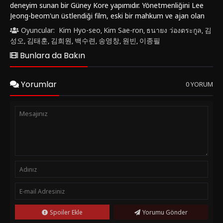
deneyim sunan bir Güney Kore yapımıdır. Yönetmenliğini Lee
Jeong-beom'un üstlendiği film, eski bir mahkum ve ajan olan
Tae-sik'in etrafında gelişen olayları merkeze alır. Annesi
Oyuncular:
Kim Hyo-seo
Kim Sae-ron
ธนายง ว่องตระกูล
김
,
,
,
uyuşturucu bağımlısı olan küçük kız So-mi, Tae-sik'e sığınarak
성오
김태훈
김희원
백수련
송영창
원빈
이종필
,
,
,
,
,
,
annesinden göremediği ilgiyi aramaktadır. Ancak, So-mi'nin
Bunlara da Bakın
annesi uyuşturucu çaldığında mafya tarafından
öldürülmesiyle işler farklı bir hal alır. So-mi, organ kaçakçıları
tarafından kaçırılınca Tae-sik, mafya ile amansız bir
Yorumlar
0 YORUM
mücadeleye girişir. Bu süreçte, organ mafyasının elinde olan
ameliyat edilmeyi bekleyen çocukları keşfeder ve So-mi'nin
akıbeti hakkında endişelenmeye başlar.Film, etkileyici aksiyon
sahneleri ve gerilim dolu atmosferiyle izleyicileri ekranlara
kilitlemeyi başarıyor. Başrollerde yer alan Won Bin ve Kim
Sae-ron, karakterlerine canlılık katarak seyirciyi hikayenin içine
çekmeyi başarıyor. "Mazisi Olmayan Adam", sadece aksiyon
ve gerilim unsurlarıyla değil, aynı zamanda duygusal
derinliğiyle de dikkat çekiyor. Karakterlerin içsel çatışmaları ve
ilişkileri, izleyiciyi düşündürmeye ve duygusal bir yolculuğa
çıkarmaya yetiyor.Bu sürükleyici yapımı izlemek isteyenler,
Türkçe dublaj veya Türkçe altyazı seçenekleriyle "FilmKovası"
Spoiler Ekle
Yorumu Gönder
sitesinde bulabilirler. "Mazisi Olmayan Adam (2010)" filmini