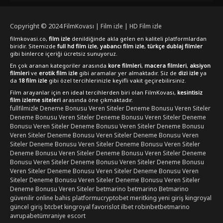
full hd, kesintisiz ve 1080p kalitesinde online izlemek
isteyenler için ideal bir seçenek olabilir. Bu film, aksiyon ve
gerilim tutkunlarının mutlaka izlemesi gereken bir yapım
Copyright © 2024
FilmKovası | Film izle | HD Film izle
olarak öne çıkıyor.
filmkovasi.co,
film izle
denildiğinde akla gelen en kaliteli platformlardan
biridir. Sitemizde
full hd film izle
,
yabancı film izle
,
türkçe dublaj filmler
gibi binlerce içeriği ücretsiz sunuyoruz.
En çok aranan kategoriler arasında
kore filmleri
,
macera filmleri
,
aksiyon
filmleri
ve
erotik film izle
gibi aramalar yer almaktadır. Siz de
dizi izle
ya
da
18 film izle
gibi özel tercihlerinizle keyifli vakit geçirebilirsiniz.
Film arayanlar için en ideal tercihlerden biri olan FilmKovası,
kesintisiz
film izleme siteleri
arasında öne çıkmaktadır.
fullfilmizle
Deneme Bonusu Veren Siteler
Deneme Bonusu Veren Siteler
Deneme Bonusu Veren Siteler
Deneme Bonusu Veren Siteler
Deneme
Bonusu Veren Siteler
Deneme Bonusu Veren Siteler
Deneme Bonusu
Veren Siteler
Deneme Bonusu Veren Siteler
Deneme Bonusu Veren
Siteler
Deneme Bonusu Veren Siteler
Deneme Bonusu Veren Siteler
Deneme Bonusu Veren Siteler
Deneme Bonusu Veren Siteler
Deneme
Bonusu Veren Siteler
Deneme Bonusu Veren Siteler
Deneme Bonusu
Veren Siteler
Deneme Bonusu Veren Siteler
Deneme Bonusu Veren
Siteler
Deneme Bonusu Veren Siteler
Deneme Bonusu Veren Siteler
Deneme Bonusu Veren Siteler
betmarino
betmarino
Betmarino
güvenilir online bahis platformu
cryptobet
meritking yeni giriş
kingroyal
güncel giriş
btcbet
kingroyal
favorislot
ilbet
robinbet
betmarino
avrupabet
ümraniye escort