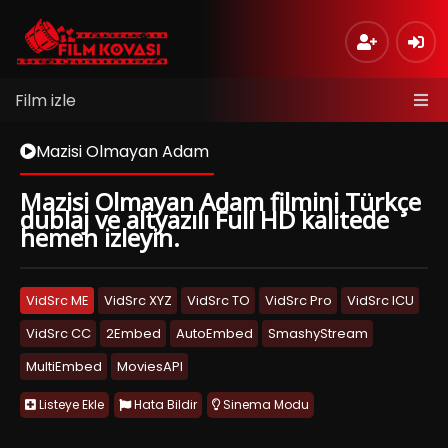
Film izle
Mazisi Olmayan Adam
Mazisi Olmayan Adam filmini Türkçe
dublaj ve altyazılı Full HD kalitede
hemen izleyin.
VidSrc ME
VidSrc XYZ
VidSrc TO
VidSrc Pro
VidSrc ICU
VidSrc CC
2Embed
AutoEmbed
SmashyStream
MultiEmbed
MoviesAPI
Listeye Ekle
Hata Bildir
Sinema Modu