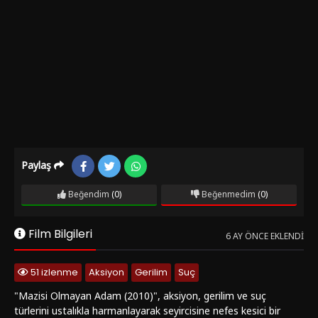
Paylaş
Beğendim
(0)
Beğenmedim
(0)
Film Bilgileri
6 AY ÖNCE EKLENDI
51 izlenme
Aksiyon
Gerilim
Suç
"Mazisi Olmayan Adam (2010)", aksiyon, gerilim ve suç
türlerini ustalıkla harmanlayarak seyircisine nefes kesici bir