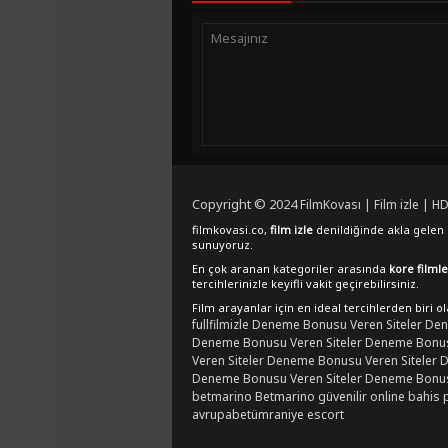
Copyright © 2024
FilmKovası | Film izle | HD
filmkovasi.co,
film izle
denildiğinde akla gelen e
sunuyoruz.
En çok aranan kategoriler arasında
kore filmle
tercihlerinizle keyifli vakit geçirebilirsiniz.
Film arayanlar için en ideal tercihlerden biri o
fullfilmizle
Deneme Bonusu Veren Siteler
Den
Deneme Bonusu Veren Siteler
Deneme Bonusu
Veren Siteler
Deneme Bonusu Veren Siteler
D
Deneme Bonusu Veren Siteler
Deneme Bonusu
betmarino
Betmarino güvenilir online bahis 
avrupabet
ümraniye escort