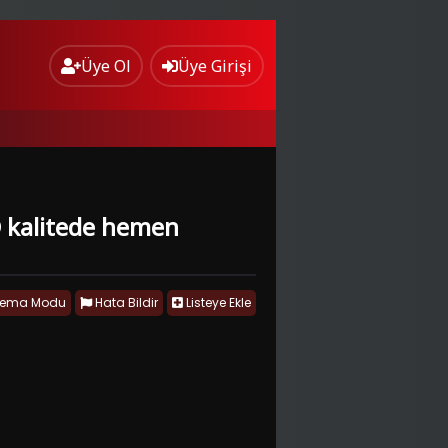
Üye Ol
Üye Girişi
HD kalitede hemen
nema Modu
Hata Bildir
Listeye Ekle