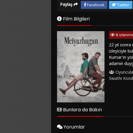
Paylaş
Facebook
Twitter
Film Bilgileri
8 izlenm
22 yıl sonra
izleyiciyle b
Kumar'ın yön
adamın duygu
anılarla dolu
Oyuncula
geçmişle yüz
Swathi Kon
oyuncuların p
hikayesiyle 
"Meiyazhagan
ideal bir seç
izleme imkanı
Bunlara da Bakın
seçeneğiyle i
Yorumlar