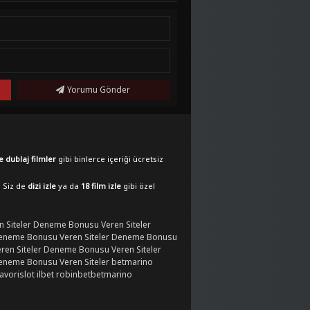
Yorumu Gönder
e dublaj filmler
gibi binlerce içeriği ücretsiz
. Siz de
dizi izle
ya da
18 film izle
gibi özel
 Siteler
Deneme Bonusu Veren Siteler
eneme Bonusu Veren Siteler
Deneme Bonusu
en Siteler
Deneme Bonusu Veren Siteler
eneme Bonusu Veren Siteler
betmarino
favorislot
ilbet
robinbet
betmarino