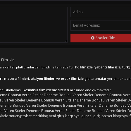
Spoiler Ekle
 Film izle
n kaliteli platformlardan biridir. Sitemizde
full hd film izle
,
yabancı film izle
,
türkç
ri
,
macera filmleri
,
aksiyon filmleri
ve
erotik film izle
gibi aramalar yer almaktadır
lan FilmKovası,
kesintisiz film izleme siteleri
arasında öne çıkmaktadır.
eme Bonusu Veren Siteler
Deneme Bonusu Veren Siteler
Deneme Bonusu Veren
 Veren Siteler
Deneme Bonusu Veren Siteler
Deneme Bonusu Veren Siteler
D
eneme Bonusu Veren Siteler
Deneme Bonusu Veren Siteler
Deneme Bonusu Ver
 Veren Siteler
Deneme Bonusu Veren Siteler
Deneme Bonusu Veren Siteler
D
platformu
cryptobet
meritking yeni giriş
kingroyal güncel giriş
btcbet
kingroyal