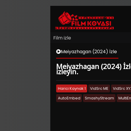
Film izle
Meiyazhagan (2024) İzle
Meiyazhagan (2024) İzle
izleyin.
Harici Kaynak 1
VidSrc ME
VidSrc XY
AutoEmbed
SmashyStream
Multi