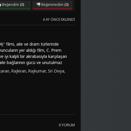
Beğendim
(0)
Beğenmedim
(0)
4 AY ÖNCE EKLENDI
 filmi, aile ve dram türlerinde
uncuların yer aldığı film, C. Prem
iyi kalpli bir akrabasıyla karşılaşan
aile bağlarının gücü ve unutulmaz
4)" özellikle aile ilişkilerine,
karan
Rajkiran
Rajkumar
Sri Divya
,
,
,
,
y, Karthi ve Rajkiran gibi başarılı
uygusal derinliği ve karakter odaklı
ürlerine ilgi duyanlara hitap ediyor.
nekleriyle izlemek isteyenler için de
"Meiyazhagan (2024)" filmi kesintisiz
d kalitesinde ve türkçe dublaj
0 YORUM