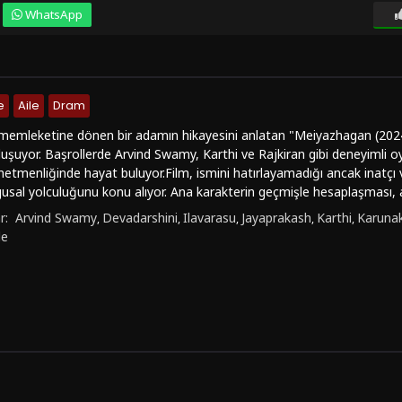
WhatsApp
e
Aile
Dram
 memleketine dönen bir adamın hikayesini anlatan "Meiyazhagan (2024)"
uluşuyor. Başrollerde Arvind Swamy, Karthi ve Rajkiran gibi deneyimli oy
etmenliğinde hayat buluyor.Film, ismini hatırlayamadığı ancak inatçı ve 
sal yolculuğunu konu alıyor. Ana karakterin geçmişle hesaplaşması, 
 bir yolculuk, izleyicilere duygusal bir deneyim sunuyor."Meiyazhagan (202
r:
Arvind Swamy
Devadarshini
Ilavarasu
Jayaprakash
Karthi
Karuna
,
,
,
,
,
leşmeye ve insani duygulara odaklanmasıyla dikkat çekiyor. Arvind Swam
de
erformansları da filmin öne çıkan özellikleri arasında yer alıyor.Film, d
izleyicilere unutulmaz bir deneyim sunarken, aynı zamanda aile ve dram t
 (2024)" filmi, film izleme keyfini türkçe dublaj ve türkçe altyazı seçe
enek olabilir.Eğer siz de duygusal ve etkileyici bir hikaye arıyorsanız, 
 sunan FilmKovası sitesinde sizleri bekliyor. Bu filmi online izle, full h
zlemek isterseniz, FilmKovası size bu fırsatı sunabilir.