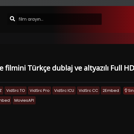
 filmini Türkçe dublaj ve altyazılı Full 
Z
VidSrc TO
VidSrc Pro
VidSrc ICU
VidSrc CC
2Embed
Si
Embed
MoviesAPI