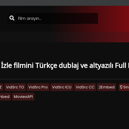
İzle filmini Türkçe dublaj ve altyazılı Fu
Z
VidSrc TO
VidSrc Pro
VidSrc ICU
VidSrc CC
2Embed
Si
Embed
MoviesAPI