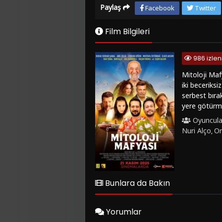
Paylaş
Facebook
Twitter
Film Bilgileri
986 izle
Mitoloji Maf
iki beceriksi
serbest bırak
yere götürmel
kovalamaca ç
Oyuncula
peşindeki ta
Nuri Alço
Or
,
olan Alkapon
gelen komik 
absürt ve eğ
performanslar
deneyim sunu
Bunlara da Bakın
Mitoloji Mafy
eğlenceli ve 
Yorumlar