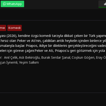
WhatsApp
nme
Komedi
yası (2026), kendine özgü komedi tarzıyla dikkat çeken bir Türk yapımı f
z hırsız olan Peker ve Ati'nin, çaldıkları antik heykelin içinden binlerce y
malarıyla başlar. Priapos, ikiliye bir dileklerini gerçekleştireceğini vad
eri için göreve çağırır.Peker ve Ati, Priapos'u geri götürmek için yola ç
ıkar. Dileklerini gerçekleştirmek için heykeli evine götürmeye çalışan 
r:
Anıl Çelik
Aslı Bekiroğlu
Burak Serdar Şanal
Coşkun Göğen
Eray Ö
,
,
,
,
rihi eser kaçakçısı Ahu Secimer, sağır ve kör iz sürücüleri Poz Recai v
çun İynemli
Yeşim Salkım
,
 Kerim'in engellemeleriyle mücadele etmek zorunda kalır. Bu karmaşık
olaylar seyirciyi kahkahalara boğarken, heyecan dolu bir maceranın için
lenceli hikayesiyle dikkat çekerken, Burak Serdar Şanal, Anıl Çelik ve 
ıyla da ön plana çıkıyor. Film, tarihi ve mitolojik unsurları komediyle h
yor. Eğer keyifli bir komedi filmi izlemek istiyorsanız, Mitoloji Mafya
ası'nı türkçe dublaj, türkçe altyazı seçenekleriyle full hd, 1080p kalitesi
fantastik macerayı hemen izlemek için film izle kategorisine göz atabili