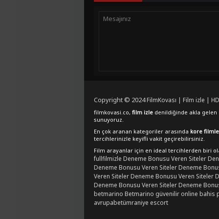
Copyright © 2024
FilmKovası | Film izle | HD
filmkovasi.co,
film izle
denildiğinde akla gelen e
sunuyoruz.
En çok aranan kategoriler arasında
kore filmle
tercihlerinizle keyifli vakit geçirebilirsiniz.
Film arayanlar için en ideal tercihlerden biri o
fullfilmizle
Deneme Bonusu Veren Siteler
Den
Deneme Bonusu Veren Siteler
Deneme Bonusu
Veren Siteler
Deneme Bonusu Veren Siteler
D
Deneme Bonusu Veren Siteler
Deneme Bonusu
betmarino
Betmarino güvenilir online bahis 
avrupabet
ümraniye escort