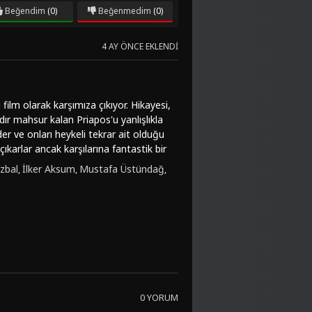
Beğendim
(0)
Beğenmedim
(0)
4 AY ÖNCE EKLENDI
ilm olarak karşımıza çıkıyor. Hikayesi,
ıldır mahsur kalan Priapos'u yanlışlıkla
eder ve onları heykeli tekrar ait olduğu
ıkarlar ancak karşılarına fantastik bir
ikili, aynı zamanda Priapos'un
zbal
İlker Aksum
Mustafa Üstündağ
,
,
,
e Mono Rıza ile eski bir mafya babası
 durumda, Peker ve Ati'nin başlarına
e sürüklenirler.Mitoloji Mafyası,
Coşkun Göğen gibi başarılı oyuncuların
armanlayarak izleyiciye farklı bir
sı tam size göre!FilmKovası sitesinden
nde kesintisiz izleyebilirsiniz. Bu
rsiniz.
0 YORUM