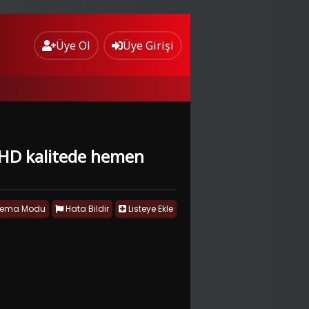
Üye Ol
Üye Girişi
ll HD kalitede hemen
nema Modu
Hata Bildir
Listeye Ekle