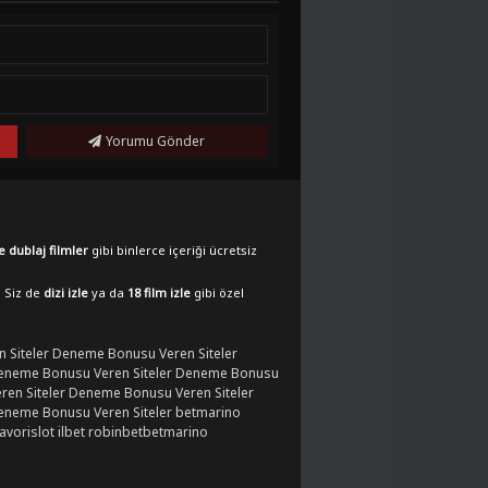
Yorumu Gönder
e dublaj filmler
gibi binlerce içeriği ücretsiz
. Siz de
dizi izle
ya da
18 film izle
gibi özel
 Siteler
Deneme Bonusu Veren Siteler
eneme Bonusu Veren Siteler
Deneme Bonusu
en Siteler
Deneme Bonusu Veren Siteler
eneme Bonusu Veren Siteler
betmarino
favorislot
ilbet
robinbet
betmarino