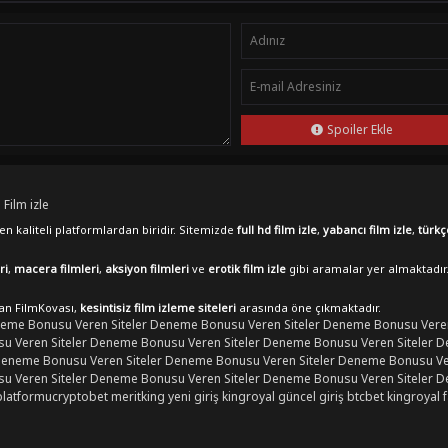
Spoiler Ekle
 Film izle
n kaliteli platformlardan biridir. Sitemizde
full hd film izle
,
yabancı film izle
,
türkç
ri
,
macera filmleri
,
aksiyon filmleri
ve
erotik film izle
gibi aramalar yer almaktadır
lan FilmKovası,
kesintisiz film izleme siteleri
arasında öne çıkmaktadır.
eme Bonusu Veren Siteler
Deneme Bonusu Veren Siteler
Deneme Bonusu Veren
 Veren Siteler
Deneme Bonusu Veren Siteler
Deneme Bonusu Veren Siteler
D
eneme Bonusu Veren Siteler
Deneme Bonusu Veren Siteler
Deneme Bonusu Ver
 Veren Siteler
Deneme Bonusu Veren Siteler
Deneme Bonusu Veren Siteler
D
platformu
cryptobet
meritking yeni giriş
kingroyal güncel giriş
btcbet
kingroyal