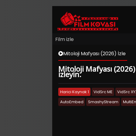
Film izle
Mitoloji Mafyası (2026) İzle
Mitoloji Mafyası (2026) 
izleyin.
Harici Kaynak 1
VidSrc ME
VidSrc XY
AutoEmbed
SmashyStream
Multi