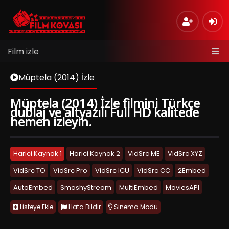
Film izle
Müptela (2014) İzle
Müptela (2014) İzle filmini Türkçe
dublaj ve altyazılı Full HD kalitede
hemen izleyin.
Harici Kaynak 1
Harici Kaynak 2
VidSrc ME
VidSrc XYZ
VidSrc TO
VidSrc Pro
VidSrc ICU
VidSrc CC
2Embed
AutoEmbed
SmashyStream
MultiEmbed
MoviesAPI
Listeye Ekle
Hata Bildir
Sinema Modu