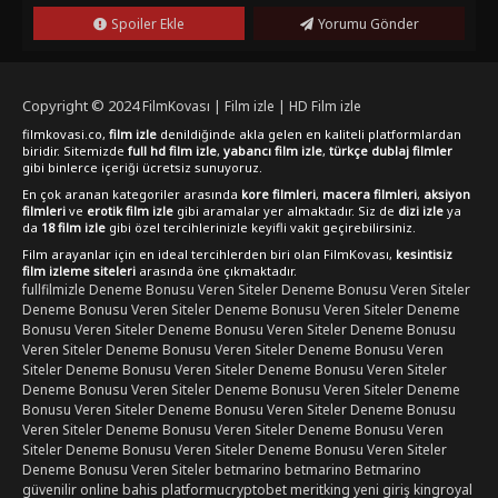
duygusal ve gerilim dolu hikayeler ilginizi çekiyorsa, "Müptela
Spoiler Ekle
Yorumu Gönder
(2014)" tam size göre olabilir.Filmi izlemek için FilmKovası
sitesini ziyaret edebilir ve "Müptela (2014)" filmini full hd
kalitesinde izleyebilirsiniz. Bu etkileyici yapım, duygusal bir
yolculuğa çıkmak isteyen izleyiciler için ideal bir seçenek
Copyright © 2024
FilmKovası | Film izle | HD Film izle
olabilir.
filmkovasi.co,
film izle
denildiğinde akla gelen en kaliteli platformlardan
biridir. Sitemizde
full hd film izle
,
yabancı film izle
,
türkçe dublaj filmler
gibi binlerce içeriği ücretsiz sunuyoruz.
En çok aranan kategoriler arasında
kore filmleri
,
macera filmleri
,
aksiyon
filmleri
ve
erotik film izle
gibi aramalar yer almaktadır. Siz de
dizi izle
ya
da
18 film izle
gibi özel tercihlerinizle keyifli vakit geçirebilirsiniz.
Film arayanlar için en ideal tercihlerden biri olan FilmKovası,
kesintisiz
film izleme siteleri
arasında öne çıkmaktadır.
fullfilmizle
Deneme Bonusu Veren Siteler
Deneme Bonusu Veren Siteler
Deneme Bonusu Veren Siteler
Deneme Bonusu Veren Siteler
Deneme
Bonusu Veren Siteler
Deneme Bonusu Veren Siteler
Deneme Bonusu
Veren Siteler
Deneme Bonusu Veren Siteler
Deneme Bonusu Veren
Siteler
Deneme Bonusu Veren Siteler
Deneme Bonusu Veren Siteler
Deneme Bonusu Veren Siteler
Deneme Bonusu Veren Siteler
Deneme
Bonusu Veren Siteler
Deneme Bonusu Veren Siteler
Deneme Bonusu
Veren Siteler
Deneme Bonusu Veren Siteler
Deneme Bonusu Veren
Siteler
Deneme Bonusu Veren Siteler
Deneme Bonusu Veren Siteler
Deneme Bonusu Veren Siteler
betmarino
betmarino
Betmarino
güvenilir online bahis platformu
cryptobet
meritking yeni giriş
kingroyal