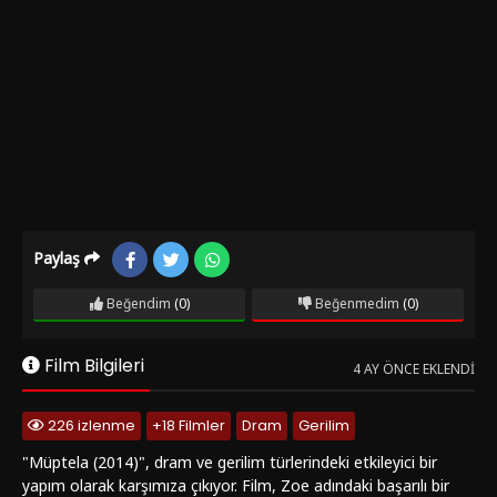
Paylaş
Beğendim
(0)
Beğenmedim
(0)
Film Bilgileri
4 AY ÖNCE EKLENDI
226 izlenme
+18 Filmler
Dram
Gerilim
"Müptela (2014)", dram ve gerilim türlerindeki etkileyici bir
yapım olarak karşımıza çıkıyor. Film, Zoe adındaki başarılı bir