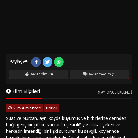
Paylaş
Beğendim
(0)
Beğenmedim
(1)
Film Bilgileri
9 AY ÖNCE EKLENDI
2.224 izlenme
Korku
Suat ve Nurcan, aynı köyde büyümüş ve birbirlerine derinden
bağlı genç bir çifttir. Nurcan'ın çekiciliğiyle dikkat çeken ve
herkesin imrendiği bir ilişki sürdüren bu sevgili, köylerinde
huzurlu bir yaşam sürmektedir. Ancak evlilik kararı aldıklarında,