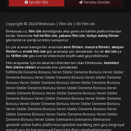
Spoiler Ekle
Yorumu Gönder
Copyright © 2024
FilmKovası | Film izle | HD Film izle
filmkovasi.co,
film izle
denildiğinde akla gelen en kaliteli platformlardan
biridir. Sitemizde
full hd film izle
,
yabancı film izle
,
türkçe dublaj filmler
gibi binlerce içeriği ücretsiz sunuyoruz.
En çok aranan kategoriler arasında
kore filmleri
,
macera filmleri
,
aksiyon
filmleri
ve
erotik film izle
gibi aramalar yer almaktadır. Siz de
dizi izle
ya
da
18 film izle
gibi özel tercihlerinizle keyifli vakit geçirebilirsiniz.
Film arayanlar için en ideal tercihlerden biri olan FilmKovası,
kesintisiz
film izleme siteleri
arasında öne çıkmaktadır.
fullfilmizle
Deneme Bonusu Veren Siteler
Deneme Bonusu Veren Siteler
Deneme Bonusu Veren Siteler
Deneme Bonusu Veren Siteler
Deneme
Bonusu Veren Siteler
Deneme Bonusu Veren Siteler
Deneme Bonusu
Veren Siteler
Deneme Bonusu Veren Siteler
Deneme Bonusu Veren
Siteler
Deneme Bonusu Veren Siteler
Deneme Bonusu Veren Siteler
Deneme Bonusu Veren Siteler
Deneme Bonusu Veren Siteler
Deneme
Bonusu Veren Siteler
Deneme Bonusu Veren Siteler
Deneme Bonusu
Veren Siteler
Deneme Bonusu Veren Siteler
Deneme Bonusu Veren
Siteler
Deneme Bonusu Veren Siteler
Deneme Bonusu Veren Siteler
Deneme Bonusu Veren Siteler
betmarino
betmarino
Betmarino
güvenilir online bahis platformu
cryptobet
meritking yeni giriş
kingroyal
güncel giriş
btcbet
kingroyal
favorislot
ilbet
robinbet
betmarino