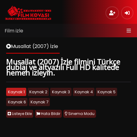
Film izle
Musallat (2007) İzle
Musallat (2007) İzle filmini Türkçe
dublaj ve altyazılı Full HD kalitede
hemen izleyin.
Kaynak 1
Kaynak 2
Kaynak 3
Kaynak 4
Kaynak 5
Kaynak 6
Kaynak 7
Listeye Ekle
Hata Bildir
Sinema Modu