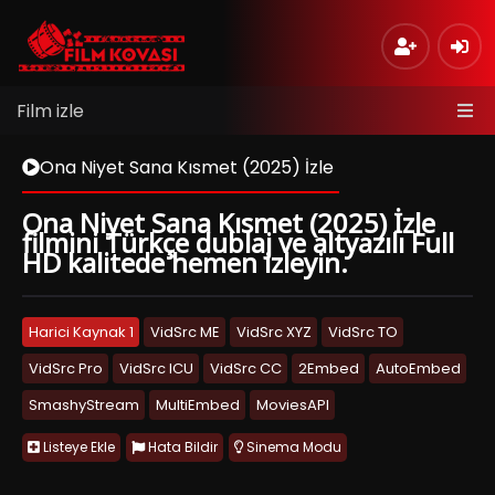
Film izle
Ona Niyet Sana Kısmet (2025) İzle
Ona Niyet Sana Kısmet (2025) İzle
filmini Türkçe dublaj ve altyazılı Full
HD kalitede hemen izleyin.
Harici Kaynak 1
VidSrc ME
VidSrc XYZ
VidSrc TO
VidSrc Pro
VidSrc ICU
VidSrc CC
2Embed
AutoEmbed
SmashyStream
MultiEmbed
MoviesAPI
Listeye Ekle
Hata Bildir
Sinema Modu