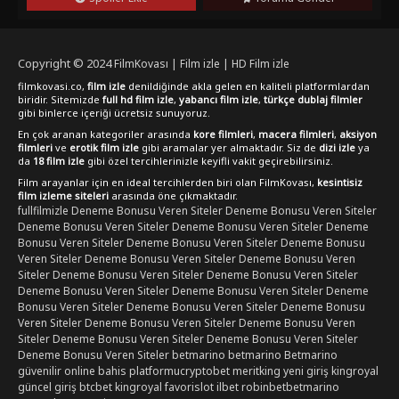
yapımı türkçe dublaj veya türkçe altyazı seçenekleriyle full hd,
1080p kalitesinde izleyebilirsiniz. Romantik komedi sevenlerin
izlemeye değer bulabileceği bu yapım, duygusal ve eğlenceli
bir deneyim sunuyor.
Copyright © 2024
FilmKovası | Film izle | HD Film izle
filmkovasi.co,
film izle
denildiğinde akla gelen en kaliteli platformlardan
biridir. Sitemizde
full hd film izle
,
yabancı film izle
,
türkçe dublaj filmler
gibi binlerce içeriği ücretsiz sunuyoruz.
En çok aranan kategoriler arasında
kore filmleri
,
macera filmleri
,
aksiyon
filmleri
ve
erotik film izle
gibi aramalar yer almaktadır. Siz de
dizi izle
ya
da
18 film izle
gibi özel tercihlerinizle keyifli vakit geçirebilirsiniz.
Film arayanlar için en ideal tercihlerden biri olan FilmKovası,
kesintisiz
film izleme siteleri
arasında öne çıkmaktadır.
fullfilmizle
Deneme Bonusu Veren Siteler
Deneme Bonusu Veren Siteler
Deneme Bonusu Veren Siteler
Deneme Bonusu Veren Siteler
Deneme
Bonusu Veren Siteler
Deneme Bonusu Veren Siteler
Deneme Bonusu
Veren Siteler
Deneme Bonusu Veren Siteler
Deneme Bonusu Veren
Siteler
Deneme Bonusu Veren Siteler
Deneme Bonusu Veren Siteler
Deneme Bonusu Veren Siteler
Deneme Bonusu Veren Siteler
Deneme
Bonusu Veren Siteler
Deneme Bonusu Veren Siteler
Deneme Bonusu
Veren Siteler
Deneme Bonusu Veren Siteler
Deneme Bonusu Veren
Siteler
Deneme Bonusu Veren Siteler
Deneme Bonusu Veren Siteler
Deneme Bonusu Veren Siteler
betmarino
betmarino
Betmarino
güvenilir online bahis platformu
cryptobet
meritking yeni giriş
kingroyal
güncel giriş
btcbet
kingroyal
favorislot
ilbet
robinbet
betmarino