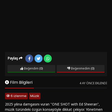
Paylaş
Beğendim
(0)
Beğenmedim
(0)
Film Bilgileri
4 AY ÖNCE EKLENDI
6 izlenme
Müzik
2025 yılına damgasını vuran "ONE SHOT with Ed Sheeran",
müzik türündeki özgün konseptiyle dikkat çekiyor. Yönetmen