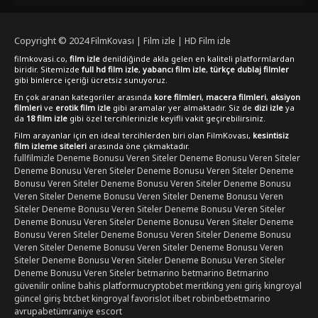
tutkunlarını büyüleyici bir yolculuğa davet ediyor.
Copyright © 2024
FilmKovası | Film izle | HD Film izle
filmkovasi.co,
film izle
denildiğinde akla gelen en kaliteli platformlardan
biridir. Sitemizde
full hd film izle
,
yabancı film izle
,
türkçe dublaj filmler
gibi binlerce içeriği ücretsiz sunuyoruz.
En çok aranan kategoriler arasında
kore filmleri
,
macera filmleri
,
aksiyon
filmleri
ve
erotik film izle
gibi aramalar yer almaktadır. Siz de
dizi izle
ya
da
18 film izle
gibi özel tercihlerinizle keyifli vakit geçirebilirsiniz.
Film arayanlar için en ideal tercihlerden biri olan FilmKovası,
kesintisiz
film izleme siteleri
arasında öne çıkmaktadır.
fullfilmizle
Deneme Bonusu Veren Siteler
Deneme Bonusu Veren Siteler
Deneme Bonusu Veren Siteler
Deneme Bonusu Veren Siteler
Deneme
Bonusu Veren Siteler
Deneme Bonusu Veren Siteler
Deneme Bonusu
Veren Siteler
Deneme Bonusu Veren Siteler
Deneme Bonusu Veren
Siteler
Deneme Bonusu Veren Siteler
Deneme Bonusu Veren Siteler
Deneme Bonusu Veren Siteler
Deneme Bonusu Veren Siteler
Deneme
Bonusu Veren Siteler
Deneme Bonusu Veren Siteler
Deneme Bonusu
Veren Siteler
Deneme Bonusu Veren Siteler
Deneme Bonusu Veren
Siteler
Deneme Bonusu Veren Siteler
Deneme Bonusu Veren Siteler
Deneme Bonusu Veren Siteler
betmarino
betmarino
Betmarino
güvenilir online bahis platformu
cryptobet
meritking yeni giriş
kingroyal
güncel giriş
btcbet
kingroyal
favorislot
ilbet
robinbet
betmarino
avrupabet
ümraniye escort