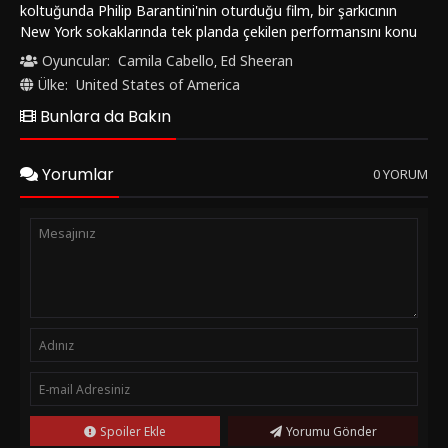
koltuğunda Philip Barantini'nin oturduğu film, bir şarkıcının
New York sokaklarında tek planda çekilen performansını konu
alıyor. Ed Sheeran ve Camila Cabello gibi başarılı isimlerin yer
Oyuncular:
Camila Cabello
Ed Sheeran
,
aldığı yapımda, seyircilere gerçek zamanlı bir müzik deneyimi
Ülke:
United States of America
sunuluyor.Ana hikayeye odaklanıldığında, Ed Sheeran'ın en
Bunlara da Bakın
sevilen hit parçaları eşliğinde New York'un sokaklarında
unutulmaz bir performans sergilediği görülüyor. Film,
seyircilere sıra dışı bir deneyim yaşatırken, müzik tutkunlarını
Yorumlar
0 YORUM
etkileyici sahnelerle büyülüyor. "ONE SHOT with Ed Sheeran",
müzikseverlere farklı bir perspektif sunarak, sanatın sınırlarını
zorluyor.Filmin öne çıkan özellikleri arasında, tek planda çekim
tekniğinin ustalıkla kullanılması ve Ed Sheeran'ın enerjik
performansı göze çarpıyor. Her anı dolu dolu yaşatan yapım,
seyircileri New York'un sokaklarında unutulmaz bir müzikal
yolculuğa çıkarıyor. "ONE SHOT with Ed Sheeran",
müzikseverler için görsel ve işitsel bir şölen sunarak, izleyiciyi
büyüleyen bir deneyim vadeder.Bu benzersiz müzikal filmi
izlemek isteyenler, "FilmKovası" sitesinden türkçe dublaj veya
türkçe altyazılı seçeneklerle 1080p kalitesinde full hd olarak
izleyebilirler. Ed Sheeran hayranları için kaçırılmayacak bir
fırsat olan "ONE SHOT with Ed Sheeran (2025)", müzik
Spoiler Ekle
Yorumu Gönder