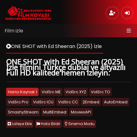
Film izle
ONE SHOT with Ed Sheeran (2025) İzle
ONE SHOT with Ed Sheeran (2025)
İzle filmini Türkçe dublaj ve altyazılı
Full HD kalitede hemen izleyin.
Harici Kaynak 1
VidSrc ME
VidSrc XYZ
VidSrc TO
VidSrc Pro
VidSrc ICU
VidSrc CC
2Embed
AutoEmbed
SmashyStream
MultiEmbed
MoviesAPI
Listeye Ekle
Hata Bildir
Sinema Modu