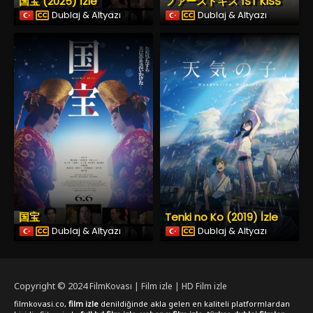
国宝 (2025) İzle
ファーストキス 1ST KISS
Dublaj & Altyazı
Dublaj & Altyazı
国宝
Tenki no Ko (2019) İzle
Dublaj & Altyazı
Dublaj & Altyazı
Copyright © 2024
FilmKovası | Film izle | HD Film izle
filmkovasi.co,
film izle
denildiğinde akla gelen en kaliteli platformlardan