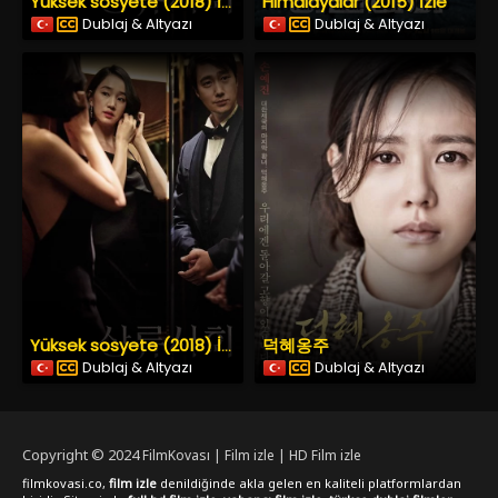
Himalayalar (2015) İzle
Yüksek sosyete (2018) İzle
Dublaj & Altyazı
Dublaj & Altyazı
덕혜옹주
Yüksek sosyete (2018) İzle
Dublaj & Altyazı
Dublaj & Altyazı
Copyright © 2024
FilmKovası | Film izle | HD Film izle
filmkovasi.co,
film izle
denildiğinde akla gelen en kaliteli platformlardan