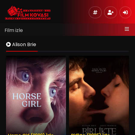
Film izle
Alison Brie