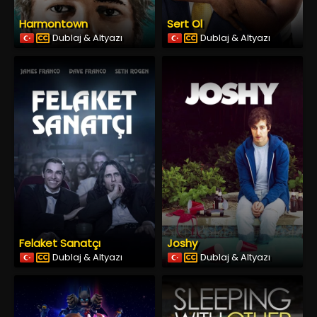
Harmontown
Sert Ol
Dublaj & Altyazı
Dublaj & Altyazı
Felaket Sanatçı
Joshy
Dublaj & Altyazı
Dublaj & Altyazı