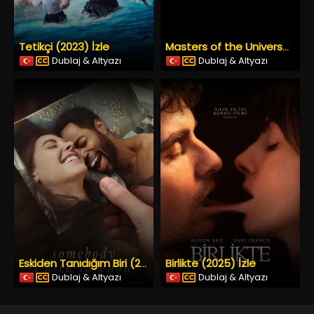
Tetikçi (2023) İzle
Masters of the Universe (2026) İzle
Dublaj & Altyazı
Dublaj & Altyazı
Birlikte (2025) İzle
Eskiden Tanıdığım Biri (2023) İzle
Dublaj & Altyazı
Dublaj & Altyazı