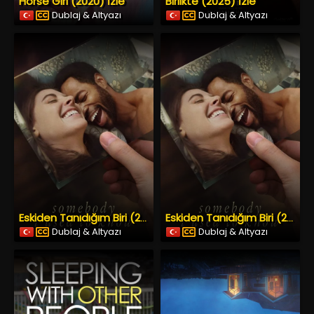
Horse Girl (2020) İzle
Birlikte (2025) İzle
Dublaj & Altyazı
Dublaj & Altyazı
Eskiden Tanıdığım Biri (2023) İzle
Eskiden Tanıdığım Biri (2023) İzle
Dublaj & Altyazı
Dublaj & Altyazı