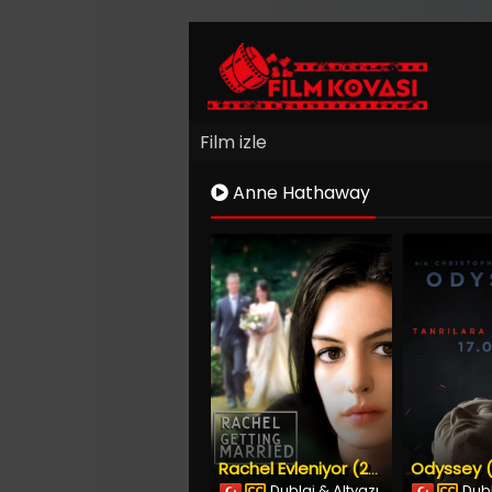
Film izle
Anne Hathaway
Odyssey (
Rachel Evleniyor (2008) İzle
Dublaj & Altyazı
Dubl