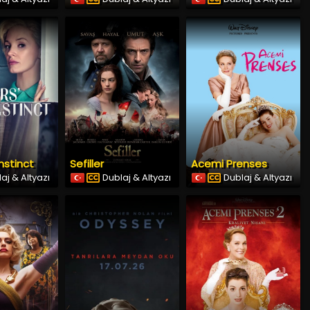
nstinct
Sefiller
Acemi Prenses
aj & Altyazı
Dublaj & Altyazı
Dublaj & Altyazı