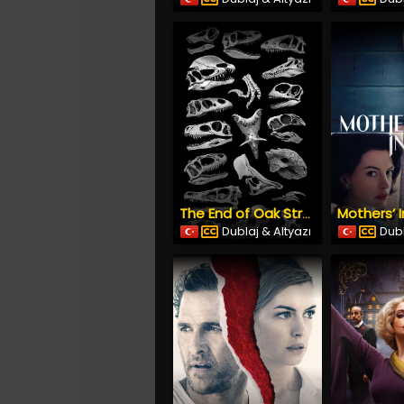
Mothers’ I
The End of Oak Street
Dublaj & Altyazı
Dubl