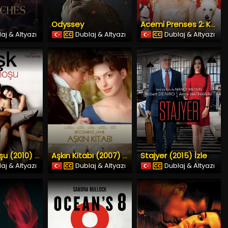
Odyssey
Acemi Prenses 2: Kraliyet Nişanı (2004) İzle
aj & Altyazı
Dublaj & Altyazı
Dublaj & Altyazı
Stajyer (2015) İzle
Aşk Sarhoşu (2010) İzle
Aşkın Kitabı (2007) İzle
aj & Altyazı
Dublaj & Altyazı
Dublaj & Altyazı