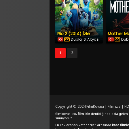
Rio 2 (2014) İzle
Dublaj & Altyazı
Dubl
1
2
Copyright © 2024
FilmKovası | Film izle | HD
filmkovasi.co,
film izle
denildiğinde akla gelen e
sunuyoruz.
En çok aranan kategoriler arasında
kore filmle