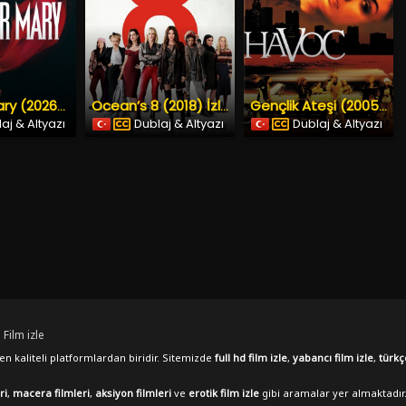
Mother Mary (2026) İzle
Ocean’s 8 (2018) İzle
Gençlik Ateşi (2005) İzle
aj & Altyazı
Dublaj & Altyazı
Dublaj & Altyazı
 Film izle
n kaliteli platformlardan biridir. Sitemizde
full hd film izle
,
yabancı film izle
,
türkç
ri
,
macera filmleri
,
aksiyon filmleri
ve
erotik film izle
gibi aramalar yer almaktadır