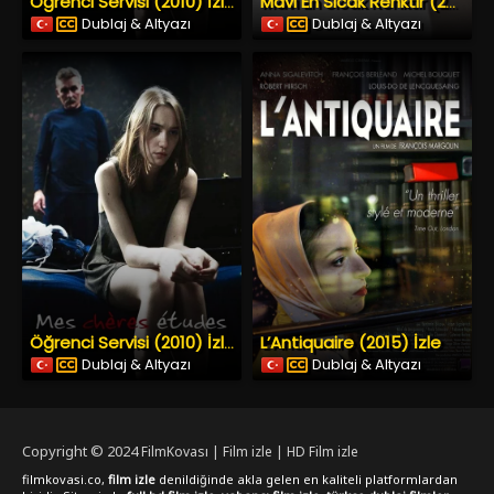
Öğrenci Servisi (2010) İzle
Mavi En Sıcak Renktir (2013) İzle
Dublaj & Altyazı
Dublaj & Altyazı
L’Antiquaire (2015) İzle
Öğrenci Servisi (2010) İzle
Dublaj & Altyazı
Dublaj & Altyazı
Copyright © 2024
FilmKovası | Film izle | HD Film izle
filmkovasi.co,
film izle
denildiğinde akla gelen en kaliteli platformlardan