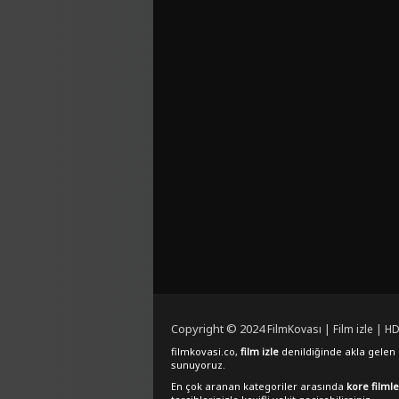
Copyright © 2024
FilmKovası | Film izle | HD
filmkovasi.co,
film izle
denildiğinde akla gelen e
sunuyoruz.
En çok aranan kategoriler arasında
kore filmle