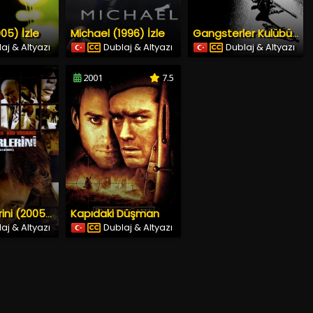
05) İzle
Michael (1996) İzle
Gangsterler Kulübü (1984) İzle
aj & Altyazı
Dublaj & Altyazı
Dublaj & Altyazı
2001
7.5
Kapıdaki Düşman
Kır Zincirlerini (2005) İzle
aj & Altyazı
Dublaj & Altyazı