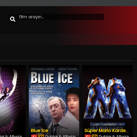
Blue Ice
Süper Mario Kardeşler
aj & Altyazı
Dublaj & Altyazı
Dublaj & Altyazı