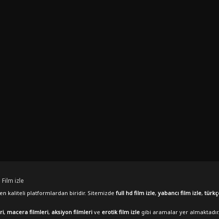
 Film izle
n kaliteli platformlardan biridir. Sitemizde
full hd film izle
,
yabancı film izle
,
türkç
ri
,
macera filmleri
,
aksiyon filmleri
ve
erotik film izle
gibi aramalar yer almaktadır