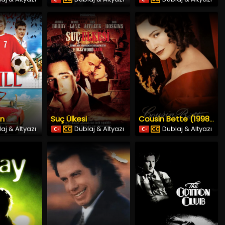
in
Suç Ülkesi
Cousin Bette (1998) İzle
aj & Altyazı
Dublaj & Altyazı
Dublaj & Altyazı