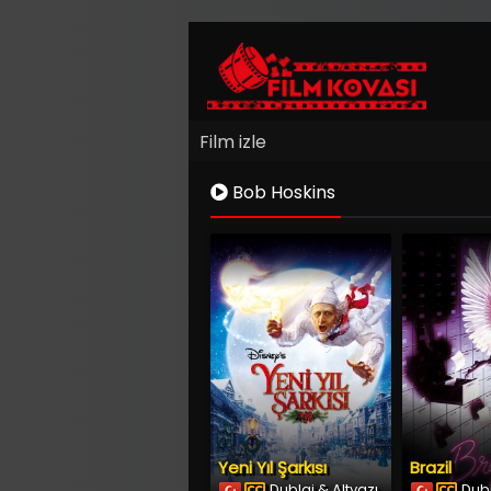
Film izle
Bob Hoskins
Yeni Yıl Şarkısı
Brazil
Dublaj & Altyazı
Dubl