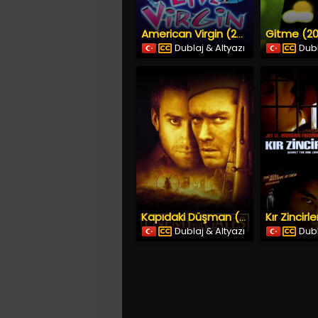
Gitme (20
American Virgin (2000) İzle
Dublaj & Altyazı
Dubl
Kapıdaki Düşman (2001) İzle
Dublaj & Altyazı
Dubl