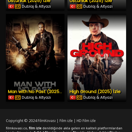
Üstünlük (2025) İzle
Üstünlük (2025) İzle
Dublaj & Altyazı
Dublaj & Altyazı
High Ground (2025) İzle
Man with No Past (2025) İzle
Dublaj & Altyazı
Dublaj & Altyazı
Copyright © 2024
FilmKovası | Film izle | HD Film izle
filmkovasi.co,
film izle
denildiğinde akla gelen en kaliteli platformlardan