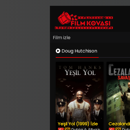
Film izle
Doug Hutchison
Yeşil Yol (1999) İzle
Dublaj & Altyazı
Dubl