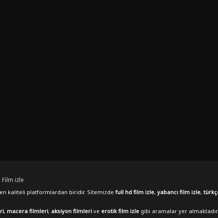
 Film izle
n kaliteli platformlardan biridir. Sitemizde
full hd film izle
,
yabancı film izle
,
türkç
ri
,
macera filmleri
,
aksiyon filmleri
ve
erotik film izle
gibi aramalar yer almaktadır