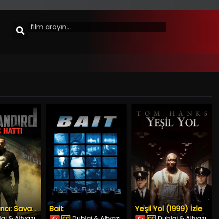
Bait
Yeşil Yol (1999) İzle
Cezalandırıcı: Savaş Hattı
aj & Altyazı
Dublaj & Altyazı
Dublaj & Altyazı