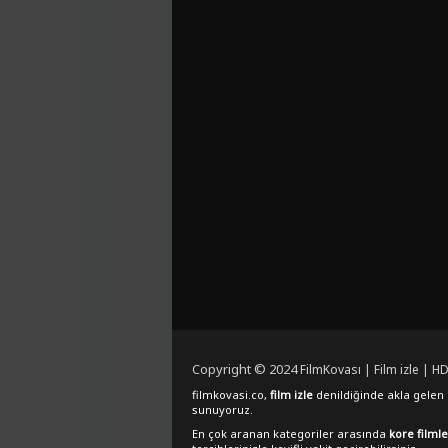
Copyright © 2024
FilmKovası | Film izle | HD
filmkovasi.co,
film izle
denildiğinde akla gelen e
sunuyoruz.
En çok aranan kategoriler arasında
kore filmle