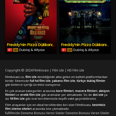
Freddy’nin Pizza Dükkanında Beş Gece 2 (2025) İzle
Freddy’nin Pizza Dükkanında Beş Gece
Dublaj & Altyazı
Dublaj & Altyazı
Copyright © 2024
FilmKovası | Film izle | HD Film izle
filmkovasi.co,
film izle
denildiğinde akla gelen en kaliteli platformlardan
biridir. Sitemizde
full hd film izle
,
yabancı film izle
,
türkçe dublaj filmler
gibi binlerce içeriği ücretsiz sunuyoruz.
En çok aranan kategoriler arasında
kore filmleri
,
macera filmleri
,
aksiyon
filmleri
ve
erotik film izle
gibi aramalar yer almaktadır. Siz de
dizi izle
ya
da
18 film izle
gibi özel tercihlerinizle keyifli vakit geçirebilirsiniz.
Film arayanlar için en ideal tercihlerden biri olan FilmKovası,
kesintisiz
film izleme siteleri
arasında öne çıkmaktadır.
fullfilmizle
Deneme Bonusu Veren Siteler
Deneme Bonusu Veren Siteler