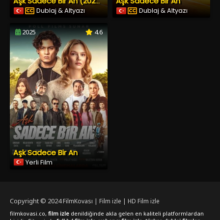
Aşk Sadece Bir An
Aşk Sadece Bir An (2025) İzle
Dublaj & Altyazı
Dublaj & Altyazı
2025
4.6
Aşk Sadece Bir An
Yerli Film
Copyright © 2024
FilmKovası | Film izle | HD Film izle
filmkovasi.co,
film izle
denildiğinde akla gelen en kaliteli platformlardan