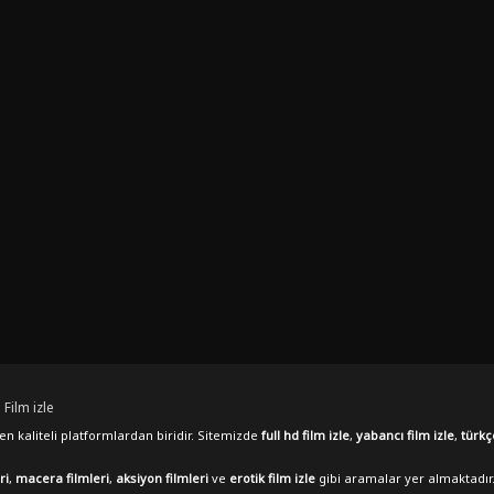
 Film izle
n kaliteli platformlardan biridir. Sitemizde
full hd film izle
,
yabancı film izle
,
türkç
ri
,
macera filmleri
,
aksiyon filmleri
ve
erotik film izle
gibi aramalar yer almaktadır