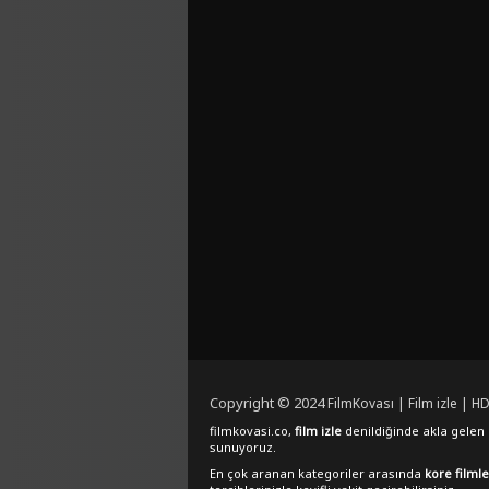
Copyright © 2024
FilmKovası | Film izle | HD
filmkovasi.co,
film izle
denildiğinde akla gelen e
sunuyoruz.
En çok aranan kategoriler arasında
kore filmle