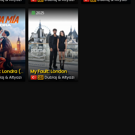
2025
My Fault: London
Culpa Mía: Londra (2025) İzle
aj & Altyazı
Dublaj & Altyazı