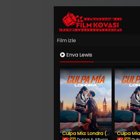
Film izle
Enva Lewis
Culpa Mía: Londra (2025) İzle
Dublaj & Altyazı
Dubl