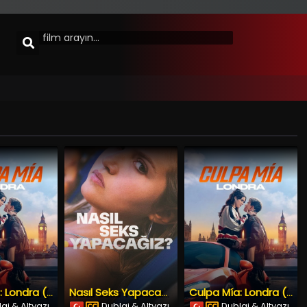
Culpa Mía: Londra (2025) İzle
Nasıl Seks Yapacağız? (2023) İzle
Culpa Mía: Londra (2025) İzle
aj & Altyazı
Dublaj & Altyazı
Dublaj & Altyazı