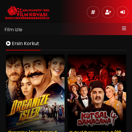
Film izle
Ersin Korkut