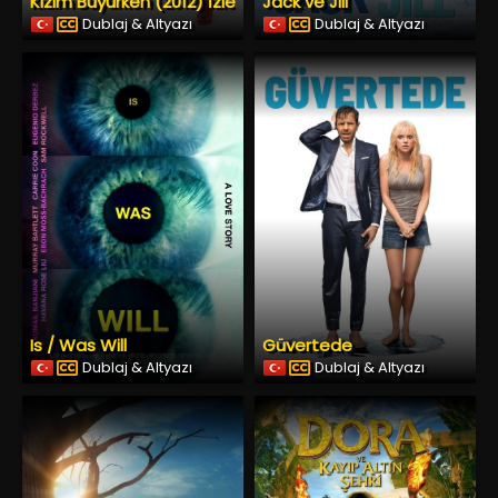
Kızım Büyürken (2012) İzle
Jack ve Jill
Dublaj & Altyazı
Dublaj & Altyazı
Is / Was Will
Güvertede
Dublaj & Altyazı
Dublaj & Altyazı