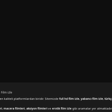
 Film izle
n kaliteli platformlardan biridir. Sitemizde
full hd film izle
,
yabancı film izle
,
türkç
ri
,
macera filmleri
,
aksiyon filmleri
ve
erotik film izle
gibi aramalar yer almaktadır