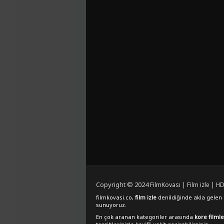
Copyright © 2024
FilmKovası | Film izle | HD
filmkovasi.co,
film izle
denildiğinde akla gelen e
sunuyoruz.
En çok aranan kategoriler arasında
kore filmle