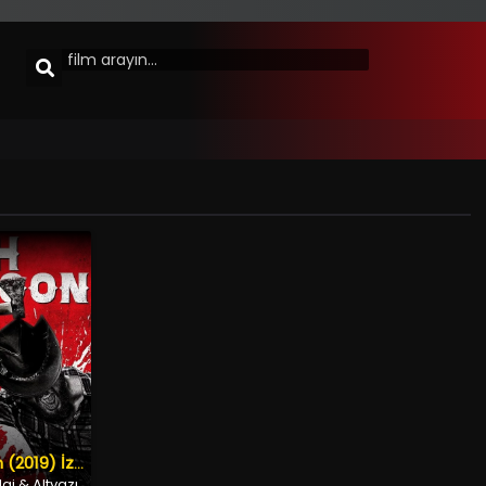
High Moon (2019) İzle
aj & Altyazı