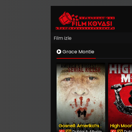
Film izle
Grace Montie
Gosnell: Amerika’nın En Büyük Seri Katilinin Denemesi (2018) İzle
Dublaj & Altyazı
Dubl