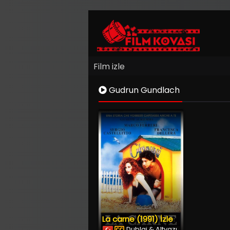
Film izle
Gudrun Gundlach
La carne (1991) İzle
Dublaj & Altyazı