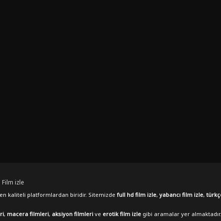
 Film izle
n kaliteli platformlardan biridir. Sitemizde
full hd film izle
,
yabancı film izle
,
türkç
ri
,
macera filmleri
,
aksiyon filmleri
ve
erotik film izle
gibi aramalar yer almaktadır