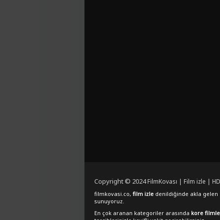
Copyright © 2024
FilmKovası | Film izle | HD
filmkovasi.co,
film izle
denildiğinde akla gelen e
sunuyoruz.
En çok aranan kategoriler arasında
kore filmle