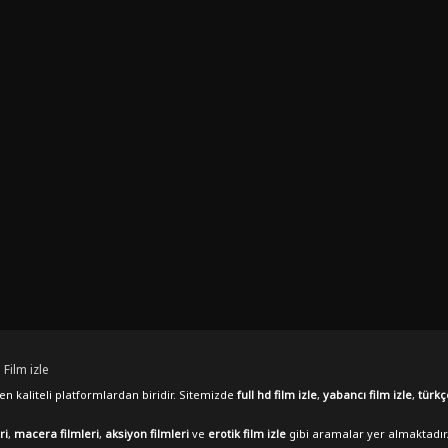
 Film izle
n kaliteli platformlardan biridir. Sitemizde
full hd film izle
,
yabancı film izle
,
türkç
ri
,
macera filmleri
,
aksiyon filmleri
ve
erotik film izle
gibi aramalar yer almaktadır