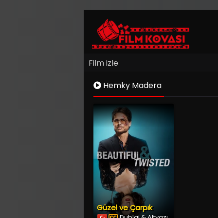
Film izle
Hemky Madera
Güzel ve Çarpık
Dublaj & Altyazı