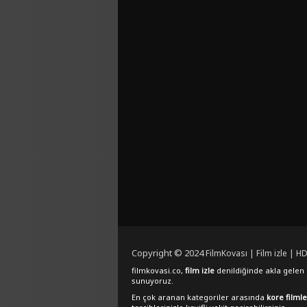
Copyright © 2024
FilmKovası | Film izle | HD
filmkovasi.co,
film izle
denildiğinde akla gelen e
sunuyoruz.
En çok aranan kategoriler arasında
kore filmle