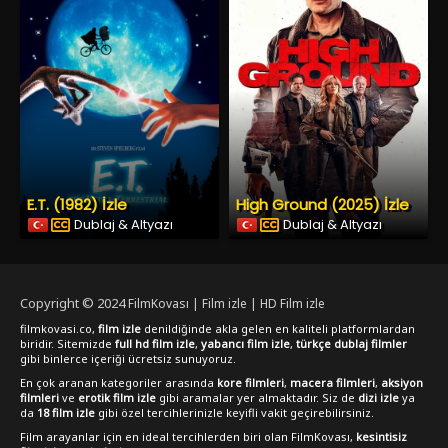
E.T. (1982) İzle
High Ground (2025) İzle
Dublaj & Altyazı
Dublaj & Altyazı
Copyright © 2024
FilmKovası | Film izle | HD Film izle
filmkovasi.co,
film izle
denildiğinde akla gelen en kaliteli platformlardan
biridir. Sitemizde
full hd film izle
,
yabancı film izle
,
türkçe dublaj filmler
gibi binlerce içeriği ücretsiz sunuyoruz.
En çok aranan kategoriler arasında
kore filmleri
,
macera filmleri
,
aksiyon
filmleri
ve
erotik film izle
gibi aramalar yer almaktadır. Siz de
dizi izle
ya
da
18 film izle
gibi özel tercihlerinizle keyifli vakit geçirebilirsiniz.
Film arayanlar için en ideal tercihlerden biri olan FilmKovası,
kesintisiz