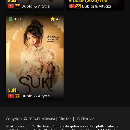
Suki
Arouse (2025) İzle
Dublaj & Altyazı
Dublaj & Altyazı
2023
4.7
Suki
Dublaj & Altyazı
Copyright © 2024
FilmKovası | Film izle | HD Film izle
filmkovasi.co,
film izle
denildiğinde akla gelen en kaliteli platformlardan