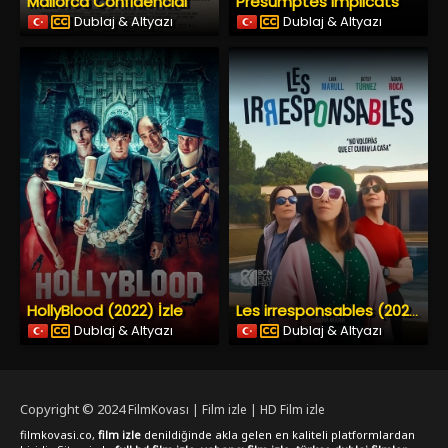
Mallorca Confidencial
Presumptes implicats
Dublaj & Altyazı
Dublaj & Altyazı
HollyBlood (2022) İzle
Les irresponsables (2025) İzle
Dublaj & Altyazı
Dublaj & Altyazı
Copyright © 2024
FilmKovası | Film izle | HD Film izle
filmkovasi.co,
film izle
denildiğinde akla gelen en kaliteli platformlardan