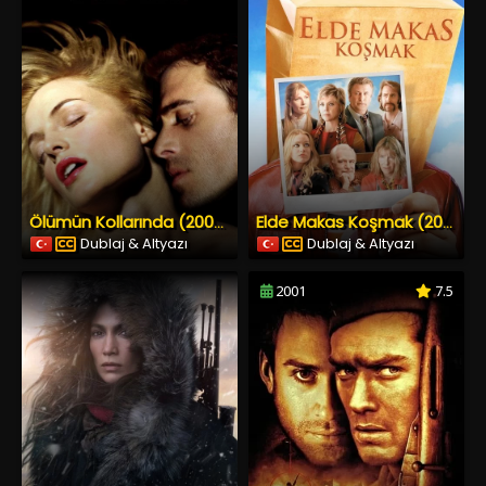
Ölümün Kollarında (2002) İzle
Elde Makas Koşmak (2006) İzle
Dublaj & Altyazı
Dublaj & Altyazı
2001
7.5