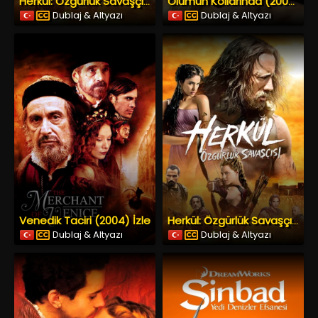
Herkül: Özgürlük Savaşçısı (2014) İzle
Ölümün Kollarında (2002) İzle
Dublaj & Altyazı
Dublaj & Altyazı
Venedik Taciri (2004) İzle
Herkül: Özgürlük Savaşçısı (2014) İzle
Dublaj & Altyazı
Dublaj & Altyazı