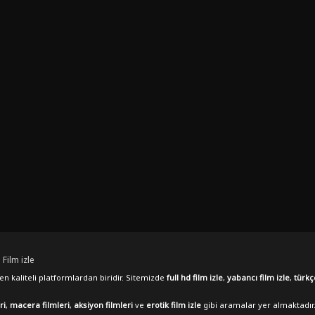
 Film izle
n kaliteli platformlardan biridir. Sitemizde
full hd film izle
,
yabancı film izle
,
türkç
ri
,
macera filmleri
,
aksiyon filmleri
ve
erotik film izle
gibi aramalar yer almaktadır