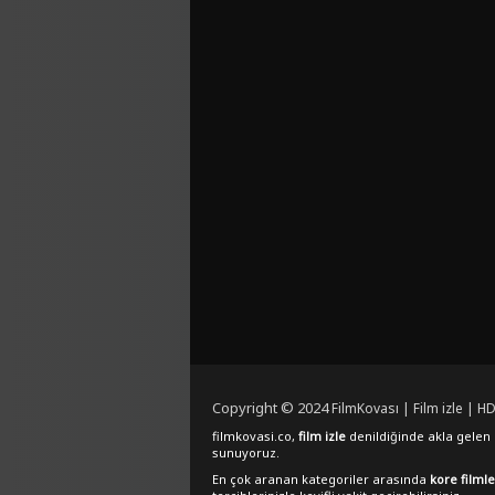
Copyright © 2024
FilmKovası | Film izle | HD
filmkovasi.co,
film izle
denildiğinde akla gelen e
sunuyoruz.
En çok aranan kategoriler arasında
kore filmle