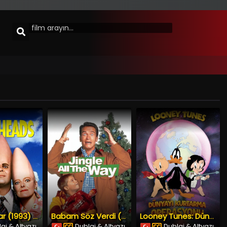
Sivri Kafalar (1993) İzle
Babam Söz Verdi (1996) İzle
Looney Tunes: Dünyayı Kurtarma Operasyonu (2024) İzle
aj & Altyazı
Dublaj & Altyazı
Dublaj & Altyazı