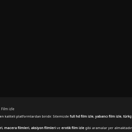
 Film izle
n kaliteli platformlardan biridir. Sitemizde
full hd film izle
,
yabancı film izle
,
türkç
ri
,
macera filmleri
,
aksiyon filmleri
ve
erotik film izle
gibi aramalar yer almaktadır