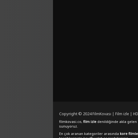
Copyright © 2024
FilmKovası | Film izle | HD
filmkovasi.co,
film izle
denildiğinde akla gelen e
sunuyoruz.
En çok aranan kategoriler arasında
kore filmle