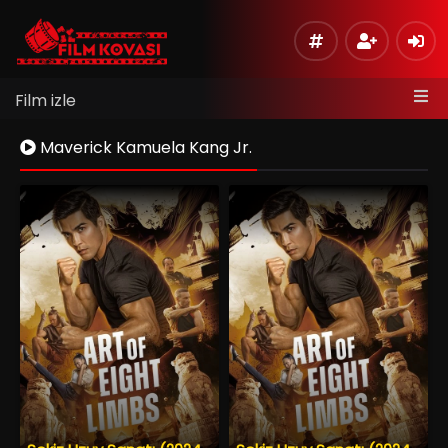
Film izle
Maverick Kamuela Kang Jr.