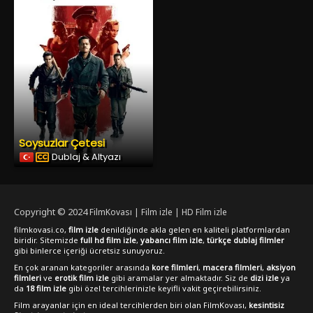
Soysuzlar Çetesi
Dublaj & Altyazı
Copyright © 2024
FilmKovası | Film izle | HD Film izle
filmkovasi.co,
film izle
denildiğinde akla gelen en kaliteli platformlardan
biridir. Sitemizde
full hd film izle
,
yabancı film izle
,
türkçe dublaj filmler
gibi binlerce içeriği ücretsiz sunuyoruz.
En çok aranan kategoriler arasında
kore filmleri
,
macera filmleri
,
aksiyon
filmleri
ve
erotik film izle
gibi aramalar yer almaktadır. Siz de
dizi izle
ya
da
18 film izle
gibi özel tercihlerinizle keyifli vakit geçirebilirsiniz.
Film arayanlar için en ideal tercihlerden biri olan FilmKovası,
kesintisiz