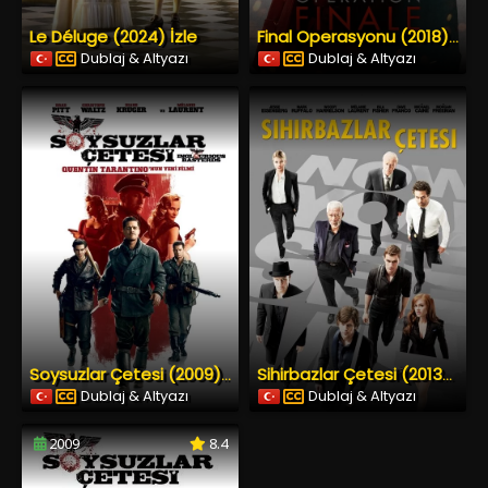
Le Déluge (2024) İzle
Final Operasyonu (2018) İzle
Dublaj & Altyazı
Dublaj & Altyazı
Soysuzlar Çetesi (2009) İzle
Sihirbazlar Çetesi (2013) İzle
Dublaj & Altyazı
Dublaj & Altyazı
2009
8.4