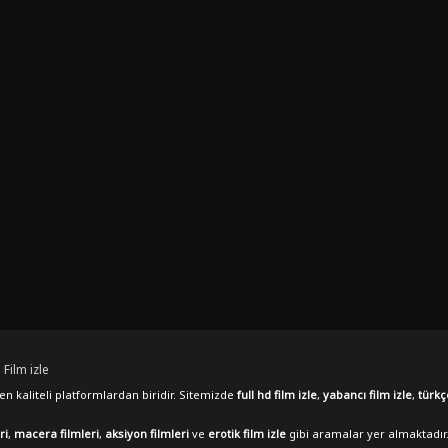
 Film izle
n kaliteli platformlardan biridir. Sitemizde
full hd film izle
,
yabancı film izle
,
türkç
ri
,
macera filmleri
,
aksiyon filmleri
ve
erotik film izle
gibi aramalar yer almaktadır