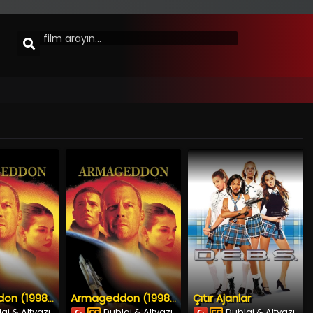
Çıtır Ajanlar
Armageddon (1998) İzle
Armageddon (1998) İzle
aj & Altyazı
Dublaj & Altyazı
Dublaj & Altyazı