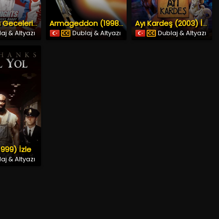
Talladega Geceleri: Ricky Bobby Hikayesi (2006) İzle
Armageddon (1998) İzle
Ayı Kardeş (2003) İzle
aj & Altyazı
Dublaj & Altyazı
Dublaj & Altyazı
1999) İzle
aj & Altyazı