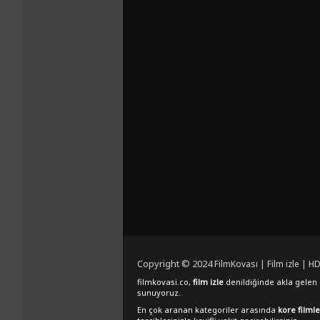
Copyright © 2024
FilmKovası | Film izle | HD
filmkovasi.co,
film izle
denildiğinde akla gelen e
sunuyoruz.
En çok aranan kategoriler arasında
kore filmle