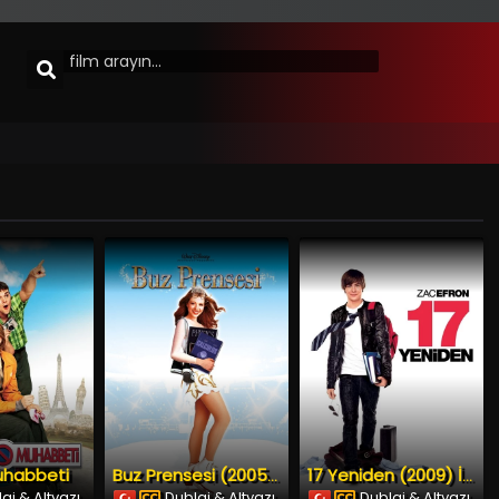
uhabbeti
Buz Prensesi (2005) İzle
17 Yeniden (2009) İzle
aj & Altyazı
Dublaj & Altyazı
Dublaj & Altyazı