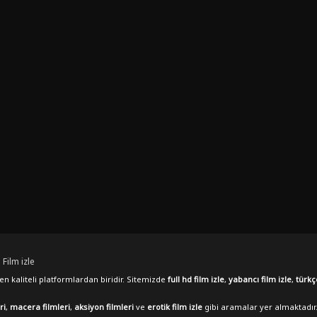
 Film izle
n kaliteli platformlardan biridir. Sitemizde
full hd film izle
,
yabancı film izle
,
türkç
ri
,
macera filmleri
,
aksiyon filmleri
ve
erotik film izle
gibi aramalar yer almaktadır