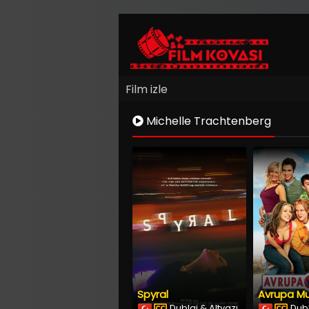
Film izle
Michelle Trachtenberg
Spyral
Avrupa M
Dublaj & Altyazı
Dubl