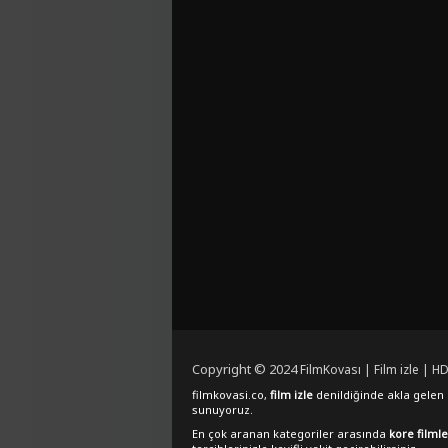
Copyright © 2024
FilmKovası | Film izle | HD
filmkovasi.co,
film izle
denildiğinde akla gelen e
sunuyoruz.
En çok aranan kategoriler arasında
kore filmle