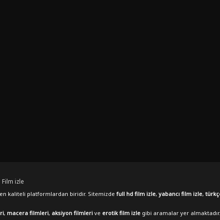
 Film izle
n kaliteli platformlardan biridir. Sitemizde
full hd film izle
,
yabancı film izle
,
türkç
ri
,
macera filmleri
,
aksiyon filmleri
ve
erotik film izle
gibi aramalar yer almaktadır