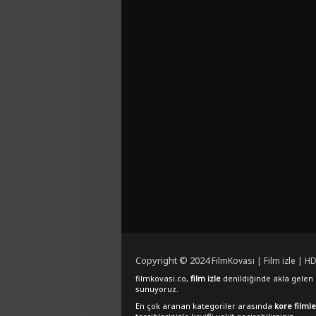
Copyright © 2024
FilmKovası | Film izle | HD
filmkovasi.co,
film izle
denildiğinde akla gelen e
sunuyoruz.
En çok aranan kategoriler arasında
kore filmle