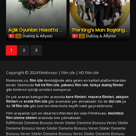
Açlık Oyunları: Hasatta Gündoğumu
The King’s Man: Başlangıç
Dublaj & Altyazı
Dublaj & Altyazı
1
2
3
Copyright © 2024
FilmKovası | Film izle | HD Film izle
filmkovasi.co,
film izle
denildiğinde akla gelen en kaliteli platformlardan
biridir. Sitemizde
full hd film izle
,
yabancı film izle
,
türkçe dublaj filmler
gibi binlerce içeriği ücretsiz sunuyoruz.
En çok aranan kategoriler arasında
kore filmleri
,
macera filmleri
,
aksiyon
filmleri
ve
erotik film izle
gibi aramalar yer almaktadır. Siz de
dizi izle
ya
da
18 film izle
gibi özel tercihlerinizle keyifli vakit geçirebilirsiniz.
Film arayanlar için en ideal tercihlerden biri olan FilmKovası,
kesintisiz
film izleme siteleri
arasında öne çıkmaktadır.
fullfilmizle
Deneme Bonusu Veren Siteler
Deneme Bonusu Veren Siteler
Deneme Bonusu Veren Siteler
Deneme Bonusu Veren Siteler
Deneme
Bonusu Veren Siteler
Deneme Bonusu Veren Siteler
Deneme Bonusu