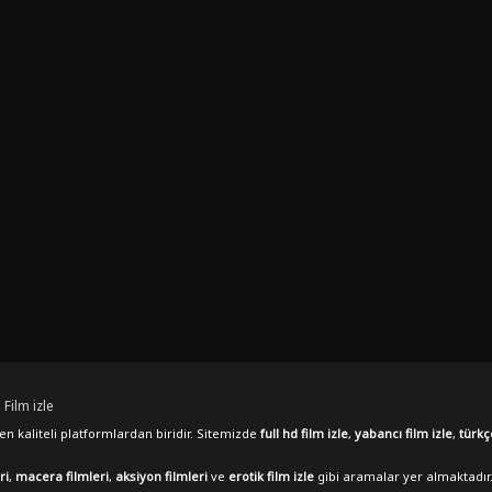
 Film izle
n kaliteli platformlardan biridir. Sitemizde
full hd film izle
,
yabancı film izle
,
türkç
ri
,
macera filmleri
,
aksiyon filmleri
ve
erotik film izle
gibi aramalar yer almaktadır