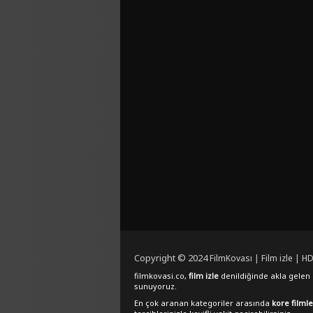
Copyright © 2024
FilmKovası | Film izle | HD
filmkovasi.co,
film izle
denildiğinde akla gelen e
sunuyoruz.
En çok aranan kategoriler arasında
kore filmle