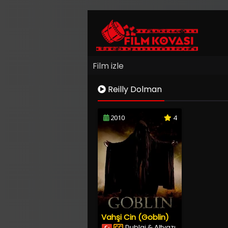
Film izle
Reilly Dolman
2010
4
Vahşi Cin (Goblin)
Dublaj & Altyazı