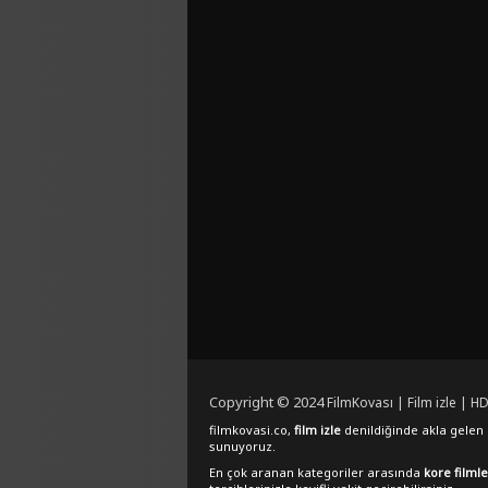
Copyright © 2024
FilmKovası | Film izle | HD
filmkovasi.co,
film izle
denildiğinde akla gelen e
sunuyoruz.
En çok aranan kategoriler arasında
kore filmle