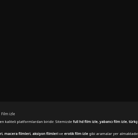
 Film izle
n kaliteli platformlardan biridir. Sitemizde
full hd film izle
,
yabancı film izle
,
türkç
ri
,
macera filmleri
,
aksiyon filmleri
ve
erotik film izle
gibi aramalar yer almaktadır