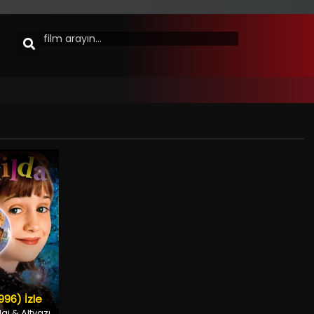
996) İzle
aj & Altyazı