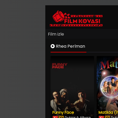
Film izle
Rhea Perlman
Funny Face
Matilda (1
Dublaj & Altyazı
Dubl