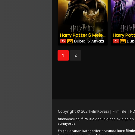
Harry Potter 6 Melez Prens
Dublaj & Altyazı
Dubl
1
2
Copyright © 2024
FilmKovası | Film izle | HD
filmkovasi.co,
film izle
denildiğinde akla gelen e
sunuyoruz.
En çok aranan kategoriler arasında
kore filmle