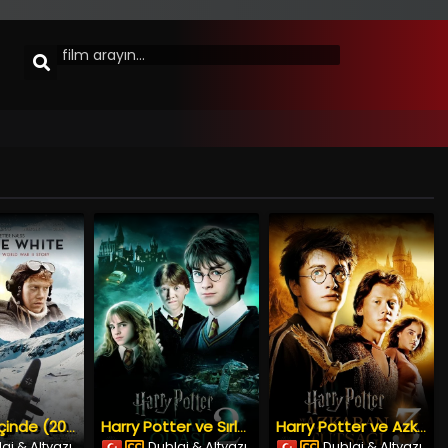
Beyazlar İçinde (2012) İzle
Harry Potter ve Sırlar Odası (2002) İzle
Harry Potter ve Azkaban Tutsağı (2004) İzle
aj & Altyazı
Dublaj & Altyazı
Dublaj & Altyazı