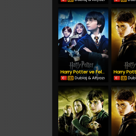
Harry Potter ve Felsefe Taşı (2001) İzle
Dublaj & Altyazı
Dubl