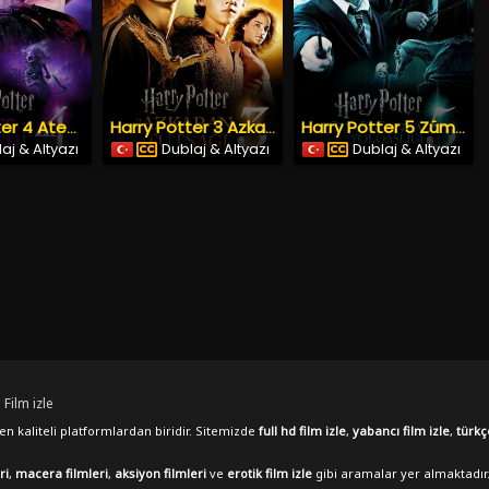
Harry Potter 4 Ateş Kadehi
Harry Potter 3 Azkaban Tutsağı
Harry Potter 5 Zümrüdüanka Yoldaşlığı
aj & Altyazı
Dublaj & Altyazı
Dublaj & Altyazı
 Film izle
n kaliteli platformlardan biridir. Sitemizde
full hd film izle
,
yabancı film izle
,
türkç
ri
,
macera filmleri
,
aksiyon filmleri
ve
erotik film izle
gibi aramalar yer almaktadır