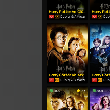
Harry Potter ve Ölüm Yadigârları: Bölüm 1 (2010) İzle
Dublaj & Altyazı
Dubl
Harry Potter ve Azkaban Tutsağı (2004) İzle
Dublaj & Altyazı
Dubl
2009
7.6
2005