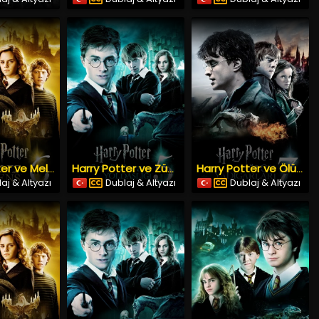
Harry Potter ve Melez Prens (2009) İzle
Harry Potter ve Zümrüdüanka Yoldaşlığı (2007) İzle
Harry Potter ve Ölüm Yadigârları: Bölüm 2 (2011) İzle
aj & Altyazı
Dublaj & Altyazı
Dublaj & Altyazı