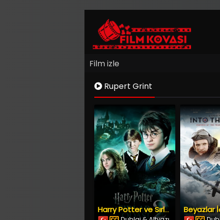
Film izle
Rupert Grint
Harry Potter ve Sırlar Odası (2002) İzle
Dublaj & Altyazı
Dubl