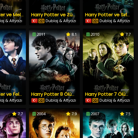
Harry Potter ve Melez Prens (2009) İzle
Harry Potter ve Zümrüdüanka Yoldaşlığı (2007) İzle
Harry Potter ve Sırlar Odası (2002) İzle
aj & Altyazı
Dublaj & Altyazı
Dublaj & Altyazı
2011
8.1
2010
7.7
Harry Potter ve Felsefe Taşı (2001) İzle
Harry Potter 8 Ölüm Yadigârları: Bölüm 2
Harry Potter 7 Ölüm Yadigârları: Bölüm 1
aj & Altyazı
Dublaj & Altyazı
Dublaj & Altyazı
7.7
2004
7.9
2007
7.5