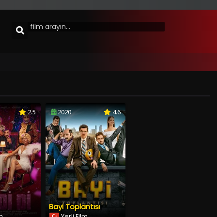
2.5
2020
4.6
Bayi Toplantısı
lm
Yerli Film