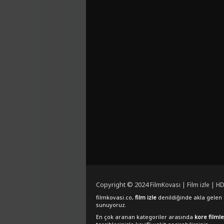
Copyright © 2024
FilmKovası | Film izle | HD
filmkovasi.co,
film izle
denildiğinde akla gelen e
sunuyoruz.
En çok aranan kategoriler arasında
kore filmle