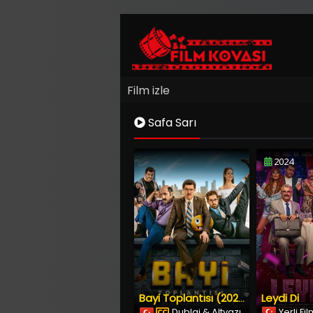
Film izle
Safa Sarı
2024
Leydi Di
Bayi Toplantısı (2020) İzle
Dublaj & Altyazı
Yerli Fi