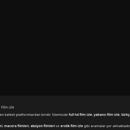
 Film izle
n kaliteli platformlardan biridir. Sitemizde
full hd film izle
,
yabancı film izle
,
türkç
ri
,
macera filmleri
,
aksiyon filmleri
ve
erotik film izle
gibi aramalar yer almaktadır