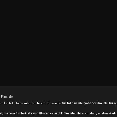
 Film izle
n kaliteli platformlardan biridir. Sitemizde
full hd film izle
,
yabancı film izle
,
türkç
ri
,
macera filmleri
,
aksiyon filmleri
ve
erotik film izle
gibi aramalar yer almaktadır