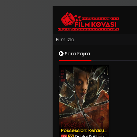
Film izle
Sara Fajira
Possession: Kerasukan (2024) İzle
Dublaj & Altyazı