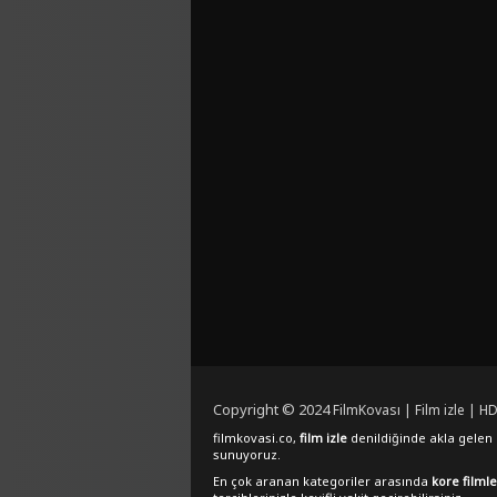
Copyright © 2024
FilmKovası | Film izle | HD
filmkovasi.co,
film izle
denildiğinde akla gelen e
sunuyoruz.
En çok aranan kategoriler arasında
kore filmle