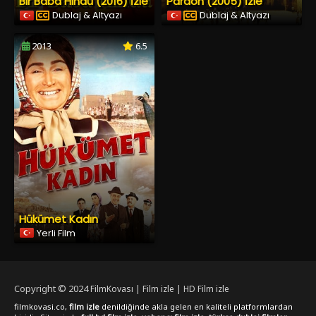
Bir Baba Hindu (2016) İzle
Pardon (2005) İzle
Dublaj & Altyazı
Dublaj & Altyazı
2013
6.5
Hükümet Kadın
Yerli Film
Copyright © 2024
FilmKovası | Film izle | HD Film izle
filmkovasi.co,
film izle
denildiğinde akla gelen en kaliteli platformlardan