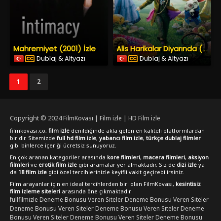
Mahremiyet (2001) İzle
Alis Harikalar Diyarında (2010) İzle
Dublaj & Altyazı
Dublaj & Altyazı
1
2
Copyright © 2024
FilmKovası | Film izle | HD Film izle
filmkovasi.co,
film izle
denildiğinde akla gelen en kaliteli platformlardan
biridir. Sitemizde
full hd film izle
,
yabancı film izle
,
türkçe dublaj filmler
gibi binlerce içeriği ücretsiz sunuyoruz.
En çok aranan kategoriler arasında
kore filmleri
,
macera filmleri
,
aksiyon
filmleri
ve
erotik film izle
gibi aramalar yer almaktadır. Siz de
dizi izle
ya
da
18 film izle
gibi özel tercihlerinizle keyifli vakit geçirebilirsiniz.
Film arayanlar için en ideal tercihlerden biri olan FilmKovası,
kesintisiz
film izleme siteleri
arasında öne çıkmaktadır.
fullfilmizle
Deneme Bonusu Veren Siteler
Deneme Bonusu Veren Siteler
Deneme Bonusu Veren Siteler
Deneme Bonusu Veren Siteler
Deneme
Bonusu Veren Siteler
Deneme Bonusu Veren Siteler
Deneme Bonusu