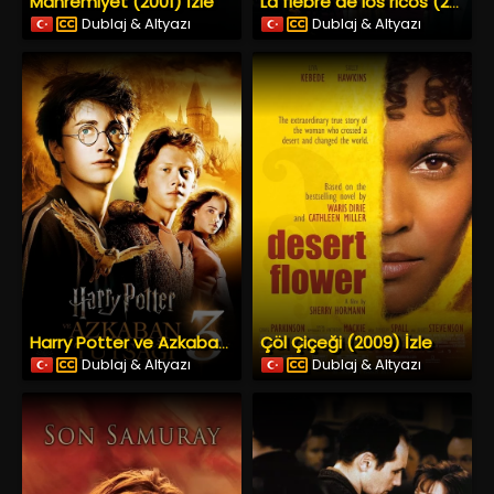
Mahremiyet (2001) İzle
La fiebre de los ricos (2024) İzle
Dublaj & Altyazı
Dublaj & Altyazı
Çöl Çiçeği (2009) İzle
Harry Potter ve Azkaban Tutsağı (2004) İzle
Dublaj & Altyazı
Dublaj & Altyazı