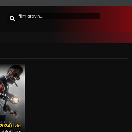
2024) İzle
aj & Altyazı