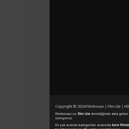
Copyright © 2024
FilmKovası | Film izle | HD
filmkovasi.co,
film izle
denildiğinde akla gelen e
sunuyoruz.
En çok aranan kategoriler arasında
kore filmle