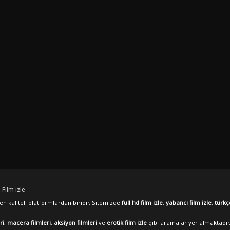
 Film izle
n kaliteli platformlardan biridir. Sitemizde
full hd film izle
,
yabancı film izle
,
türkç
ri
,
macera filmleri
,
aksiyon filmleri
ve
erotik film izle
gibi aramalar yer almaktadır