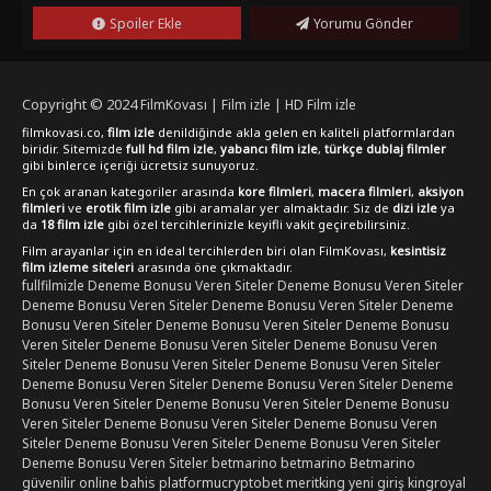
Spoiler Ekle
Yorumu Gönder
Copyright © 2024
FilmKovası | Film izle | HD Film izle
filmkovasi.co,
film izle
denildiğinde akla gelen en kaliteli platformlardan
biridir. Sitemizde
full hd film izle
,
yabancı film izle
,
türkçe dublaj filmler
gibi binlerce içeriği ücretsiz sunuyoruz.
En çok aranan kategoriler arasında
kore filmleri
,
macera filmleri
,
aksiyon
filmleri
ve
erotik film izle
gibi aramalar yer almaktadır. Siz de
dizi izle
ya
da
18 film izle
gibi özel tercihlerinizle keyifli vakit geçirebilirsiniz.
Film arayanlar için en ideal tercihlerden biri olan FilmKovası,
kesintisiz
film izleme siteleri
arasında öne çıkmaktadır.
fullfilmizle
Deneme Bonusu Veren Siteler
Deneme Bonusu Veren Siteler
Deneme Bonusu Veren Siteler
Deneme Bonusu Veren Siteler
Deneme
Bonusu Veren Siteler
Deneme Bonusu Veren Siteler
Deneme Bonusu
Veren Siteler
Deneme Bonusu Veren Siteler
Deneme Bonusu Veren
Siteler
Deneme Bonusu Veren Siteler
Deneme Bonusu Veren Siteler
Deneme Bonusu Veren Siteler
Deneme Bonusu Veren Siteler
Deneme
Bonusu Veren Siteler
Deneme Bonusu Veren Siteler
Deneme Bonusu
Veren Siteler
Deneme Bonusu Veren Siteler
Deneme Bonusu Veren
Siteler
Deneme Bonusu Veren Siteler
Deneme Bonusu Veren Siteler
Deneme Bonusu Veren Siteler
betmarino
betmarino
Betmarino
güvenilir online bahis platformu
cryptobet
meritking yeni giriş
kingroyal