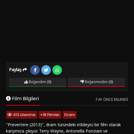
Paylaş
Beğendim
(0)
Beğenmedim
(0)
Film Bilgileri
7 AY ÖNCE EKLENDI
413 izlenme
+18 Filmler
Dram
"Prevertere (2013)", dram türündeki etkileyici bir film olarak
karşımıza çıkıyor. Terry Wayne, Antonella Ponziani ve