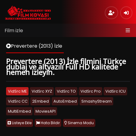
Film izle
Prevertere (2013) İzle
Prevertere (2013) İzle filmini Türkçe
dublaj ve altyazılı Full HD kalitede
hemen izleyin.
VidSrc ME
VidSrc XYZ
VidSrc TO
VidSrc Pro
VidSrc ICU
VidSrc CC
2Embed
AutoEmbed
SmashyStream
MultiEmbed
MoviesAPI
Listeye Ekle
Hata Bildir
Sinema Modu