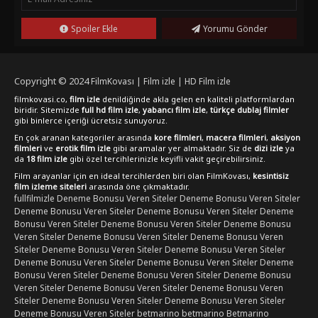
niteliğinde. FilmKovası olarak, Challengers filmini Full HD
kalitesinde Türkçe dublaj ve altyazılı seçenekleriyle
Spoiler Ekle
Yorumu Gönder
izleyicilerimize sunuyoruz. Tenis kortlarındaki aşk ve rekabetin
ateşini hissetmek isteyenler için kaçırılmayacak bir film. Keyifli
seyirler
Copyright © 2024
FilmKovası | Film izle | HD Film izle
filmkovasi.co,
film izle
denildiğinde akla gelen en kaliteli platformlardan
biridir. Sitemizde
full hd film izle
,
yabancı film izle
,
türkçe dublaj filmler
gibi binlerce içeriği ücretsiz sunuyoruz.
En çok aranan kategoriler arasında
kore filmleri
,
macera filmleri
,
aksiyon
filmleri
ve
erotik film izle
gibi aramalar yer almaktadır. Siz de
dizi izle
ya
da
18 film izle
gibi özel tercihlerinizle keyifli vakit geçirebilirsiniz.
Film arayanlar için en ideal tercihlerden biri olan FilmKovası,
kesintisiz
film izleme siteleri
arasında öne çıkmaktadır.
fullfilmizle
Deneme Bonusu Veren Siteler
Deneme Bonusu Veren Siteler
Deneme Bonusu Veren Siteler
Deneme Bonusu Veren Siteler
Deneme
Bonusu Veren Siteler
Deneme Bonusu Veren Siteler
Deneme Bonusu
Veren Siteler
Deneme Bonusu Veren Siteler
Deneme Bonusu Veren
Siteler
Deneme Bonusu Veren Siteler
Deneme Bonusu Veren Siteler
Deneme Bonusu Veren Siteler
Deneme Bonusu Veren Siteler
Deneme
Bonusu Veren Siteler
Deneme Bonusu Veren Siteler
Deneme Bonusu
Veren Siteler
Deneme Bonusu Veren Siteler
Deneme Bonusu Veren
Siteler
Deneme Bonusu Veren Siteler
Deneme Bonusu Veren Siteler
Deneme Bonusu Veren Siteler
betmarino
betmarino
Betmarino