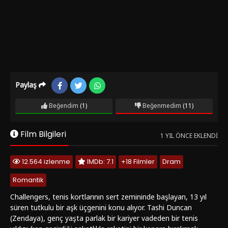
Paylaş
Beğendim
(1)
Beğenmedim
(11)
Film Bilgileri
1 YIL ÖNCE EKLENDI
12.564 izlenme
IMDb: 7.1
+18 Filmler
Dram
Romantik
Challengers, tenis kortlarının sert zemininde başlayan, 13 yıl
süren tutkulu bir aşk üçgenini konu alıyor. Tashi Duncan
(Zendaya), genç yaşta parlak bir kariyer vadeden bir tenis