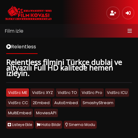
Film izle
Relentless
Relentless filmini Türkçe dublaj ve
altyazılı Full HD kalitede hemen
izleyin.
VidSrc ME
VidSrc XYZ
VidSrc TO
VidSrc Pro
VidSrc ICU
VidSrc CC
2Embed
AutoEmbed
SmashyStream
MultiEmbed
MoviesAPI
Listeye Ekle
Hata Bildir
Sinema Modu