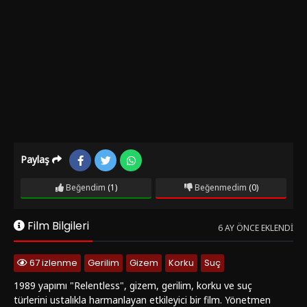
Paylaş
Beğendim
(1)
Beğenmedim
(0)
Film Bilgileri
6 AY ÖNCE EKLENDI
67 izlenme
Gerilim
Gizem
Korku
Suç
1989 yapımı "Relentless", gizem, gerilim, korku ve suç
türlerini ustalıkla harmanlayan etkileyici bir film. Yönetmen