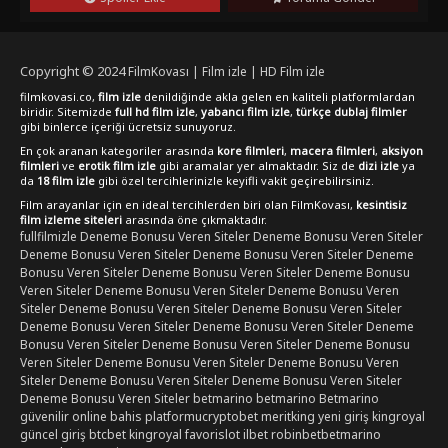
Copyright © 2024
FilmKovası | Film izle | HD Film izle
filmkovasi.co,
film izle
denildiğinde akla gelen en kaliteli platformlardan
biridir. Sitemizde
full hd film izle
,
yabancı film izle
,
türkçe dublaj filmler
gibi binlerce içeriği ücretsiz sunuyoruz.
En çok aranan kategoriler arasında
kore filmleri
,
macera filmleri
,
aksiyon
filmleri
ve
erotik film izle
gibi aramalar yer almaktadır. Siz de
dizi izle
ya
da
18 film izle
gibi özel tercihlerinizle keyifli vakit geçirebilirsiniz.
Film arayanlar için en ideal tercihlerden biri olan FilmKovası,
kesintisiz
film izleme siteleri
arasında öne çıkmaktadır.
fullfilmizle
Deneme Bonusu Veren Siteler
Deneme Bonusu Veren Siteler
Deneme Bonusu Veren Siteler
Deneme Bonusu Veren Siteler
Deneme
Bonusu Veren Siteler
Deneme Bonusu Veren Siteler
Deneme Bonusu
Veren Siteler
Deneme Bonusu Veren Siteler
Deneme Bonusu Veren
Siteler
Deneme Bonusu Veren Siteler
Deneme Bonusu Veren Siteler
Deneme Bonusu Veren Siteler
Deneme Bonusu Veren Siteler
Deneme
Bonusu Veren Siteler
Deneme Bonusu Veren Siteler
Deneme Bonusu
Veren Siteler
Deneme Bonusu Veren Siteler
Deneme Bonusu Veren
Siteler
Deneme Bonusu Veren Siteler
Deneme Bonusu Veren Siteler
Deneme Bonusu Veren Siteler
betmarino
betmarino
Betmarino
güvenilir online bahis platformu
cryptobet
meritking yeni giriş
kingroyal
güncel giriş
btcbet
kingroyal
favorislot
ilbet
robinbet
betmarino